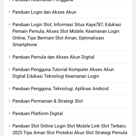
Panduan Login dan Akses Akun
Panduan Login Slot, Informasi Situs Kaya787, Edukasi
Pemain Pemula, Akses Slot Mobile, Keamanan Login
Online, Tips Bermain Slot Aman, Optimalisasi
Smartphone
Panduan Pemula dan Akses Akun Digital
Panduan Pengguna Tutorial Komputer Akses Akun
Digital Edukasi Teknologi Keamanan Login
Panduan Pengguna, Teknologi, Aplikasi Android
Panduan Permainan & Strategi Slot
Panduan Platform Digital
Panduan Slot Online Login Slot Mobile Link Slot Terbaru
2025 Tips Aman Slot Proteksi Akun Slot Strategi Pemula