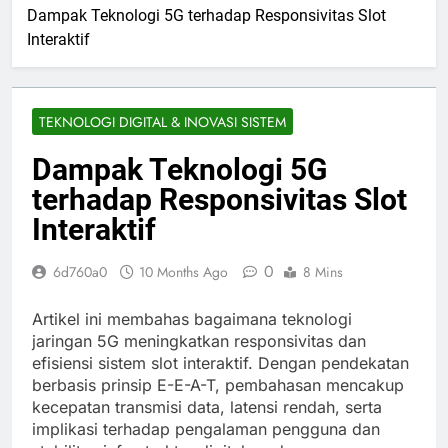
Dampak Teknologi 5G terhadap Responsivitas Slot
Interaktif
TEKNOLOGI DIGITAL & INOVASI SISTEM
Dampak Teknologi 5G
terhadap Responsivitas Slot
Interaktif
0
6d760a0
10 Months Ago
8 Mins
Artikel ini membahas bagaimana teknologi
jaringan 5G meningkatkan responsivitas dan
efisiensi sistem slot interaktif. Dengan pendekatan
berbasis prinsip E-E-A-T, pembahasan mencakup
kecepatan transmisi data, latensi rendah, serta
implikasi terhadap pengalaman pengguna dan