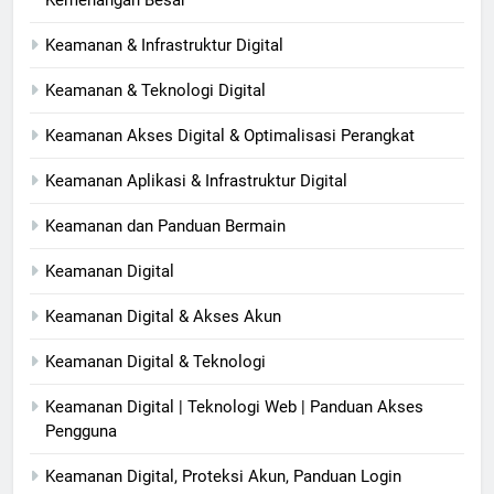
Keamanan & Infrastruktur Digital
Keamanan & Teknologi Digital
Keamanan Akses Digital & Optimalisasi Perangkat
Keamanan Aplikasi & Infrastruktur Digital
Keamanan dan Panduan Bermain
Keamanan Digital
Keamanan Digital & Akses Akun
Keamanan Digital & Teknologi
Keamanan Digital | Teknologi Web | Panduan Akses
Pengguna
Keamanan Digital, Proteksi Akun, Panduan Login