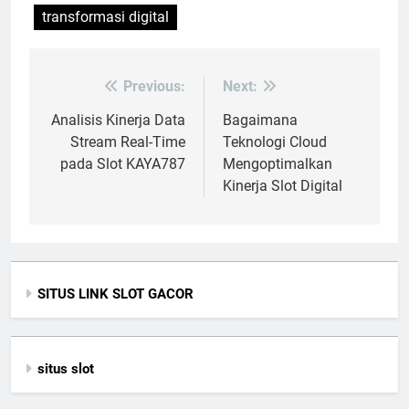
transformasi digital
Previous:
Next:
Post
navigation
Analisis Kinerja Data
Bagaimana
Stream Real-Time
Teknologi Cloud
pada Slot KAYA787
Mengoptimalkan
Kinerja Slot Digital
SITUS LINK SLOT GACOR
situs slot