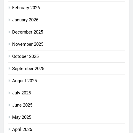
February 2026
January 2026
December 2025
November 2025
October 2025
September 2025
August 2025
July 2025
June 2025
May 2025
April 2025