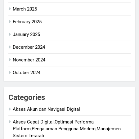
March 2025
February 2025
January 2025
December 2024
November 2024
October 2024
Categories
Akses Akun dan Navigasi Digital
Akses Cepat Digital,Optimasi Performa
Platform,Pengalaman Pengguna Modern,Manajemen
Sistem Terarah