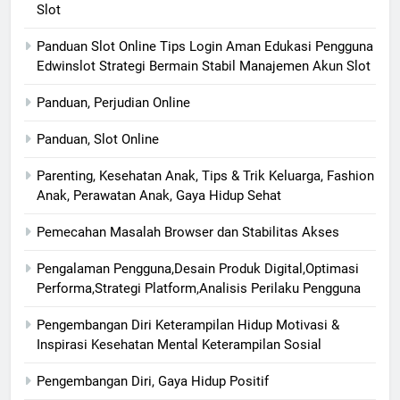
Slot
Panduan Slot Online Tips Login Aman Edukasi Pengguna
Edwinslot Strategi Bermain Stabil Manajemen Akun Slot
Panduan, Perjudian Online
Panduan, Slot Online
Parenting, Kesehatan Anak, Tips & Trik Keluarga, Fashion
Anak, Perawatan Anak, Gaya Hidup Sehat
Pemecahan Masalah Browser dan Stabilitas Akses
Pengalaman Pengguna,Desain Produk Digital,Optimasi
Performa,Strategi Platform,Analisis Perilaku Pengguna
Pengembangan Diri Keterampilan Hidup Motivasi &
Inspirasi Kesehatan Mental Keterampilan Sosial
Pengembangan Diri, Gaya Hidup Positif