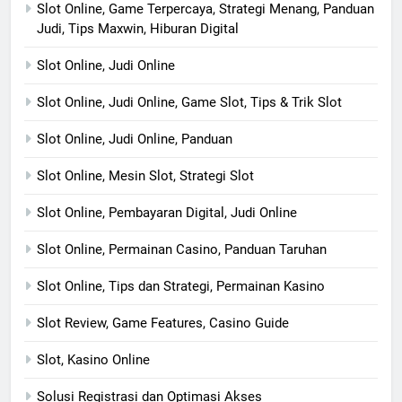
Slot Online, Game Terpercaya, Strategi Menang, Panduan
Judi, Tips Maxwin, Hiburan Digital
Slot Online, Judi Online
Slot Online, Judi Online, Game Slot, Tips & Trik Slot
Slot Online, Judi Online, Panduan
Slot Online, Mesin Slot, Strategi Slot
Slot Online, Pembayaran Digital, Judi Online
Slot Online, Permainan Casino, Panduan Taruhan
Slot Online, Tips dan Strategi, Permainan Kasino
Slot Review, Game Features, Casino Guide
Slot, Kasino Online
Solusi Registrasi dan Optimasi Akses