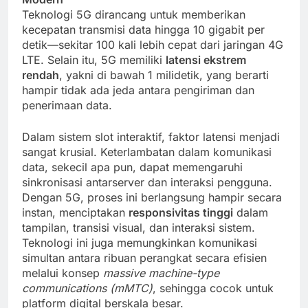
Teknologi 5G dirancang untuk memberikan
kecepatan transmisi data hingga 10 gigabit per
detik—sekitar 100 kali lebih cepat dari jaringan 4G
LTE. Selain itu, 5G memiliki
latensi ekstrem
rendah
, yakni di bawah 1 milidetik, yang berarti
hampir tidak ada jeda antara pengiriman dan
penerimaan data.
Dalam sistem slot interaktif, faktor latensi menjadi
sangat krusial. Keterlambatan dalam komunikasi
data, sekecil apa pun, dapat memengaruhi
sinkronisasi antarserver dan interaksi pengguna.
Dengan 5G, proses ini berlangsung hampir secara
instan, menciptakan
responsivitas tinggi
dalam
tampilan, transisi visual, dan interaksi sistem.
Teknologi ini juga memungkinkan komunikasi
simultan antara ribuan perangkat secara efisien
melalui konsep
massive machine-type
communications (mMTC)
, sehingga cocok untuk
platform digital berskala besar.