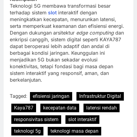
Teknologi 5G membawa transformasi besar
terhadap sistem
slot
interaktif dengan
meningkatkan kecepatan, menurunkan latensi,
serta memperkuat keamanan dan efisiensi energi.
Dengan dukungan arsitektur
edge computing
dan
enkripsi canggih, sistem digital seperti KAYA787
dapat beroperasi lebih adaptif dan andal di
berbagai kondisi jaringan. Keunggulan ini
menjadikan 5G bukan sekadar evolusi
konektivitas, tetapi fondasi bagi masa depan
sistem interaktif yang responsif, aman, dan
berkelanjutan.
Tagged:
efisiensi jaringan
Infrastruktur Digital
Kaya787
kecepatan data
latensi rendah
responsivitas sistem
slot interaktif
teknologi 5g
teknologi masa depan