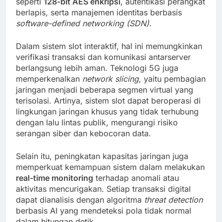
seperti
128-bit AES enkripsi
, autentikasi perangkat
berlapis, serta manajemen identitas berbasis
software-defined networking (SDN)
.
Dalam sistem slot interaktif, hal ini memungkinkan
verifikasi transaksi dan komunikasi antarserver
berlangsung lebih aman. Teknologi 5G juga
memperkenalkan
network slicing
, yaitu pembagian
jaringan menjadi beberapa segmen virtual yang
terisolasi. Artinya, sistem slot dapat beroperasi di
lingkungan jaringan khusus yang tidak terhubung
dengan lalu lintas publik, mengurangi risiko
serangan siber dan kebocoran data.
Selain itu, peningkatan kapasitas jaringan juga
memperkuat kemampuan sistem dalam melakukan
real-time monitoring
terhadap anomali atau
aktivitas mencurigakan. Setiap transaksi digital
dapat dianalisis dengan algoritma
threat detection
berbasis AI yang mendeteksi pola tidak normal
dalam hitungan detik.