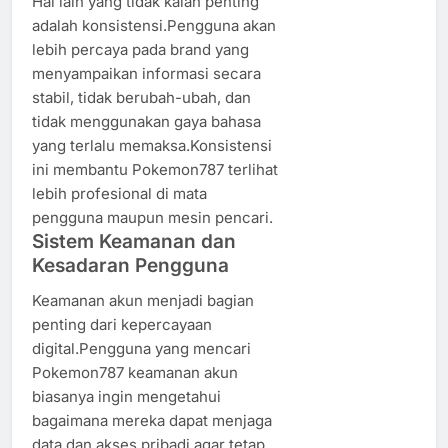
Hal lain yang tidak kalah penting
adalah konsistensi.Pengguna akan
lebih percaya pada brand yang
menyampaikan informasi secara
stabil, tidak berubah-ubah, dan
tidak menggunakan gaya bahasa
yang terlalu memaksa.Konsistensi
ini membantu Pokemon787 terlihat
lebih profesional di mata
pengguna maupun mesin pencari.
Sistem Keamanan dan
Kesadaran Pengguna
Keamanan akun menjadi bagian
penting dari kepercayaan
digital.Pengguna yang mencari
Pokemon787 keamanan akun
biasanya ingin mengetahui
bagaimana mereka dapat menjaga
data dan akses pribadi agar tetap