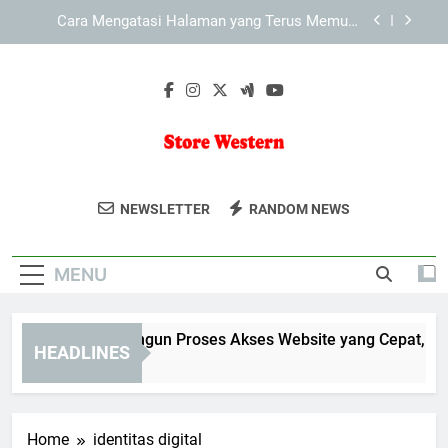
Skip
KAYA787 Alternatif dengan Pengalaman Akses
to
yang Stabil dan Terarah
content
Cara Menjaga Privasi Akun saat Membuka
KAYA787 Alternatif
Panduan Membangun Proses Akses Website yang
Cepat, Terarah, dan Aman
Cara Mengatasi Halaman yang Terus Memuat
secara Aman dan Sistematis
Store Western
Temukan Pakaian Dan Perlengkapan
KAYA787 Alternatif dengan Pengalaman Akses
NEWSLETTER
RANDOM NEWS
yang Stabil dan Terarah
Bertema Western Di Store Western. Gaya
Cara Menjaga Privasi Akun saat Membuka
Khas Yang Menambah Karakter Anda.
KAYA787 Alternatif
MENU
nduan Membangun Proses Akses Website yang Cepat, Terar
HEADLINES
Weeks Ago
Home
identitas digital