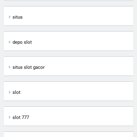
situs
depo slot
situs slot gacor
slot
slot 777