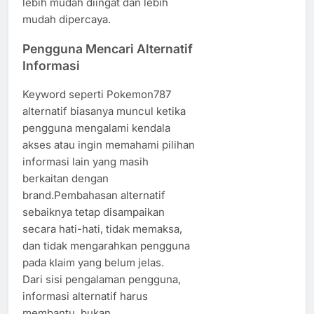
lebih mudah diingat dan lebih
mudah dipercaya.
Pengguna Mencari Alternatif
Informasi
Keyword seperti Pokemon787
alternatif biasanya muncul ketika
pengguna mengalami kendala
akses atau ingin memahami pilihan
informasi lain yang masih
berkaitan dengan
brand.Pembahasan alternatif
sebaiknya tetap disampaikan
secara hati-hati, tidak memaksa,
dan tidak mengarahkan pengguna
pada klaim yang belum jelas.
Dari sisi pengalaman pengguna,
informasi alternatif harus
membantu, bukan