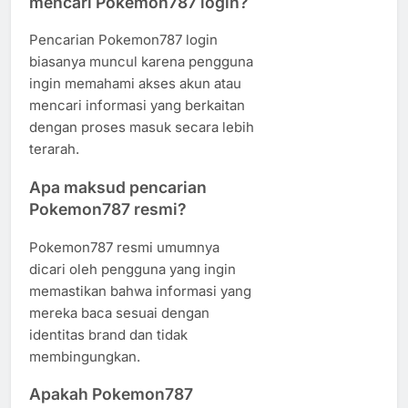
mencari Pokemon787 login?
Pencarian Pokemon787 login
biasanya muncul karena pengguna
ingin memahami akses akun atau
mencari informasi yang berkaitan
dengan proses masuk secara lebih
terarah.
Apa maksud pencarian
Pokemon787 resmi?
Pokemon787 resmi umumnya
dicari oleh pengguna yang ingin
memastikan bahwa informasi yang
mereka baca sesuai dengan
identitas brand dan tidak
membingungkan.
Apakah Pokemon787