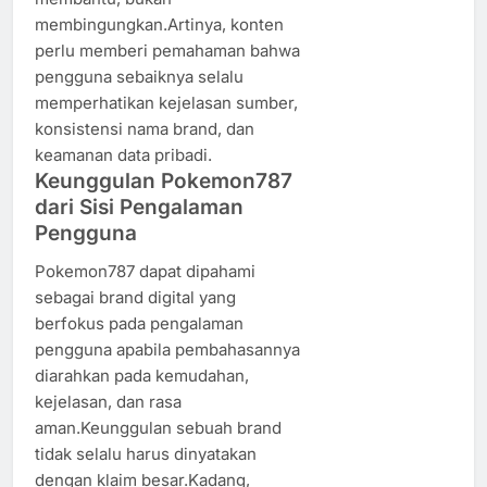
membingungkan.Artinya, konten
perlu memberi pemahaman bahwa
pengguna sebaiknya selalu
memperhatikan kejelasan sumber,
konsistensi nama brand, dan
keamanan data pribadi.
Keunggulan Pokemon787
dari Sisi Pengalaman
Pengguna
Pokemon787 dapat dipahami
sebagai brand digital yang
berfokus pada pengalaman
pengguna apabila pembahasannya
diarahkan pada kemudahan,
kejelasan, dan rasa
aman.Keunggulan sebuah brand
tidak selalu harus dinyatakan
dengan klaim besar.Kadang,