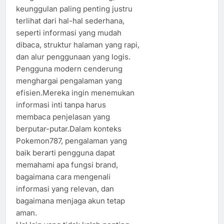
keunggulan paling penting justru
terlihat dari hal-hal sederhana,
seperti informasi yang mudah
dibaca, struktur halaman yang rapi,
dan alur penggunaan yang logis.
Pengguna modern cenderung
menghargai pengalaman yang
efisien.Mereka ingin menemukan
informasi inti tanpa harus
membaca penjelasan yang
berputar-putar.Dalam konteks
Pokemon787, pengalaman yang
baik berarti pengguna dapat
memahami apa fungsi brand,
bagaimana cara mengenali
informasi yang relevan, dan
bagaimana menjaga akun tetap
aman.