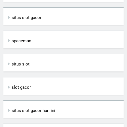
situs slot gacor
spaceman
situs slot
slot gacor
situs slot gacor hari ini