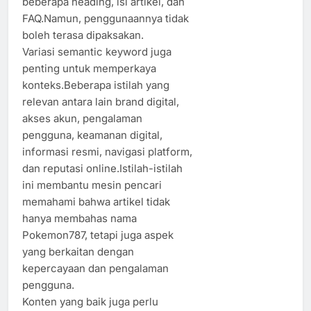
beberapa heading, isi artikel, dan
FAQ.Namun, penggunaannya tidak
boleh terasa dipaksakan.
Variasi semantic keyword juga
penting untuk memperkaya
konteks.Beberapa istilah yang
relevan antara lain brand digital,
akses akun, pengalaman
pengguna, keamanan digital,
informasi resmi, navigasi platform,
dan reputasi online.Istilah-istilah
ini membantu mesin pencari
memahami bahwa artikel tidak
hanya membahas nama
Pokemon787, tetapi juga aspek
yang berkaitan dengan
kepercayaan dan pengalaman
pengguna.
Konten yang baik juga perlu