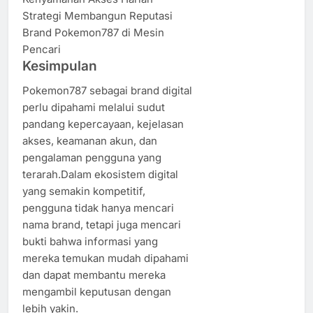
Strategi Membangun Reputasi
Brand Pokemon787 di Mesin
Pencari
Kesimpulan
Pokemon787 sebagai brand digital
perlu dipahami melalui sudut
pandang kepercayaan, kejelasan
akses, keamanan akun, dan
pengalaman pengguna yang
terarah.Dalam ekosistem digital
yang semakin kompetitif,
pengguna tidak hanya mencari
nama brand, tetapi juga mencari
bukti bahwa informasi yang
mereka temukan mudah dipahami
dan dapat membantu mereka
mengambil keputusan dengan
lebih yakin.