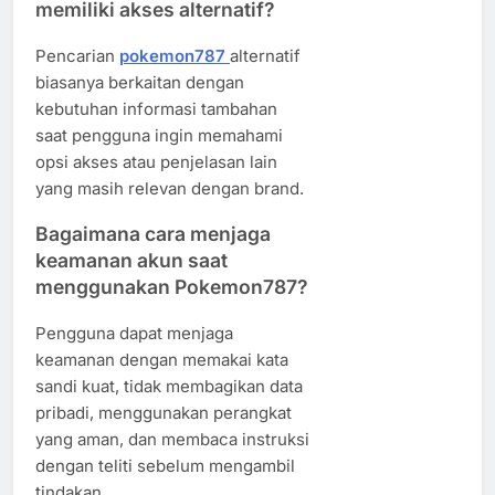
memiliki akses alternatif?
Pencarian
pokemon787
alternatif
biasanya berkaitan dengan
kebutuhan informasi tambahan
saat pengguna ingin memahami
opsi akses atau penjelasan lain
yang masih relevan dengan brand.
Bagaimana cara menjaga
keamanan akun saat
menggunakan Pokemon787?
Pengguna dapat menjaga
keamanan dengan memakai kata
sandi kuat, tidak membagikan data
pribadi, menggunakan perangkat
yang aman, dan membaca instruksi
dengan teliti sebelum mengambil
tindakan.