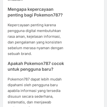
Mengapa kepercayaan
penting bagi Pokemon787?
Kepercayaan penting karena
pengguna digital membutuhkan
rasa aman, kejelasan informasi,
dan pengalaman yang konsisten
sebelum merasa nyaman dengan
sebuah brand.
Apakah Pokemon787 cocok
untuk pengguna baru?
Pokemon787 dapat lebih mudah
dipahami oleh pengguna baru
apabila informasi yang tersedia
disusun secara sederhana,
sistematis, dan menjawab