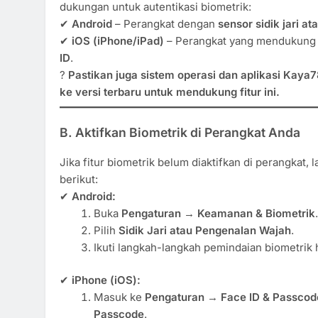
dukungan untuk autentikasi biometrik:
✔
Android
– Perangkat dengan
sensor sidik jari a
✔
iOS (iPhone/iPad)
– Perangkat yang mendukun
ID
.
?
Pastikan juga sistem operasi dan aplikasi Kaya7
ke versi terbaru untuk mendukung fitur ini.
B. Aktifkan Biometrik di Perangkat Anda
Jika fitur biometrik belum diaktifkan di perangkat,
berikut:
✔
Android:
Buka
Pengaturan
→
Keamanan & Biometrik
.
Pilih
Sidik Jari atau Pengenalan Wajah
.
Ikuti langkah-langkah pemindaian biometrik 
✔
iPhone (iOS):
Masuk ke
Pengaturan
→
Face ID & Passcod
Passcode
.