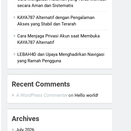
secara Aman dan Sistematis
KAYA787 Alternatif dengan Pengalaman
Akses yang Stabil dan Terarah
Cara Menjaga Privasi Akun saat Membuka
KAYA787 Alternatif
LEBAH4D dan Upaya Menghadirkan Navigasi
yang Ramah Pengguna
Recent Comments
A WordPress Commenter
on
Hello world!
Archives
July 2026