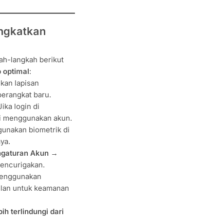
ngkatkan
ah-langkah berikut
 optimal
:
kan lapisan
perangkat baru.
Jika login di
sai menggunakan akun.
unakan biometrik di
ya.
gaturan Akun →
encurigakan.
enggunakan
bulan untuk keamanan
h terlindungi dari