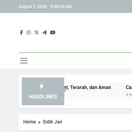
Skip
August 7, 2026
5:00:55 AM
to
content
Sto
Temukan P
ebsite yang Cepat, Terarah, dan Aman
Cara Mengatas
2 Weeks Ago
HEADLINES
Home
Sidik Jari