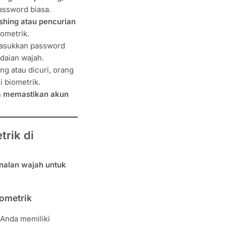
assword biasa.
shing atau pencurian
iometrik.
masukkan password
daian wajah.
ng atau dicuri, orang
i biometrik.
sa memastikan akun
trik di
enalan wajah untuk
ometrik
 Anda memiliki