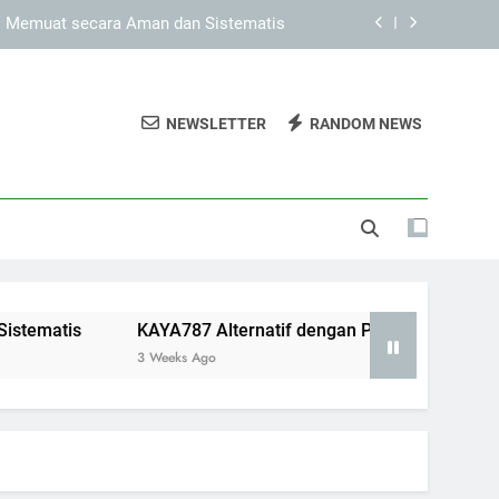
s Memuat secara Aman dan Sistematis
alaman Akses yang Stabil dan Terarah
Akun saat Membuka KAYA787 Alternatif
NEWSLETTER
RANDOM NEWS
bsite yang Cepat, Terarah, dan Aman
 Gaya Khas Yang Menambah Karakter Anda.
s Memuat secara Aman dan Sistematis
alaman Akses yang Stabil dan Terarah
Akun saat Membuka KAYA787 Alternatif
KAYA787 Alternatif dengan Pengalaman Akses yang Stabi
3 Weeks Ago