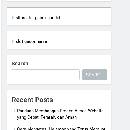
situs slot gacor hari ini
slot gacor hari ini
Search
SEARCH
Recent Posts
Panduan Membangun Proses Akses Website
yang Cepat, Terarah, dan Aman
Cara Mengatasi Halaman yang Terus Memuat