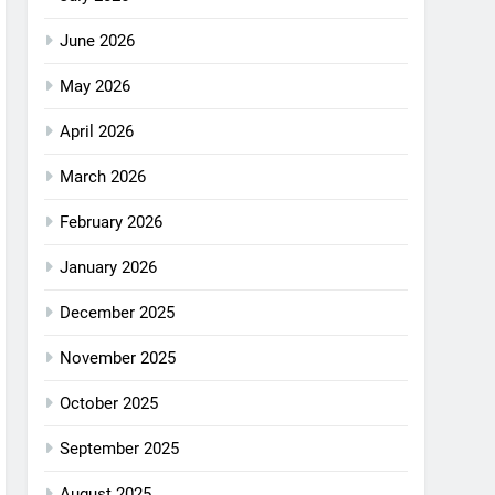
June 2026
May 2026
April 2026
March 2026
February 2026
January 2026
December 2025
November 2025
October 2025
September 2025
August 2025