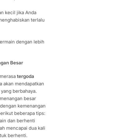
 kecil jika Anda
enghabiskan terlalu
bermain dengan lebih
ngan Besar
 merasa
tergoda
a akan mendapatkan
n yang berbahaya.
kemenangan besar
s dengan kemenangan
erikut beberapa tips:
in dan berhenti
lah mencapai dua kali
tuk berhenti.