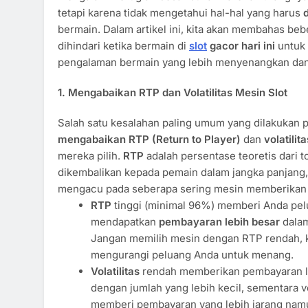
tetapi karena tidak mengetahui hal-hal yang harus
d
bermain. Dalam artikel ini, kita akan membahas beb
dihindari ketika bermain di
slot
gacor hari ini
untuk
pengalaman bermain yang lebih menyenangkan da
1.
Mengabaikan RTP dan Volatilitas Mesin Slot
Salah satu kesalahan paling umum yang dilakukan 
mengabaikan RTP (Return to Player)
dan
volatilita
mereka pilih.
RTP
adalah persentase teoretis dari t
dikembalikan kepada pemain dalam jangka panjang
mengacu pada seberapa sering mesin memberikan
RTP
tinggi (minimal 96%) memberi Anda pelu
mendapatkan
pembayaran lebih besar
dalam
Jangan memilih mesin dengan RTP rendah, k
mengurangi peluang Anda untuk menang.
Volatilitas
rendah memberikan pembayaran le
dengan jumlah yang lebih kecil, sementara vol
memberi pembayaran yang lebih jarang nam