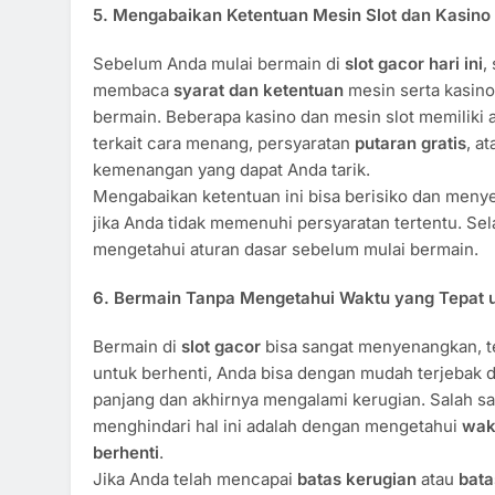
5.
Mengabaikan Ketentuan Mesin Slot dan Kasino
Sebelum Anda mulai bermain di
slot gacor hari ini
,
membaca
syarat dan ketentuan
mesin serta kasin
bermain. Beberapa kasino dan mesin slot memiliki 
terkait cara menang, persyaratan
putaran gratis
, a
kemenangan yang dapat Anda tarik.
Mengabaikan ketentuan ini bisa berisiko dan men
jika Anda tidak memenuhi persyaratan tertentu. Sel
mengetahui aturan dasar sebelum mulai bermain.
6.
Bermain Tanpa Mengetahui Waktu yang Tepat u
Bermain di
slot gacor
bisa sangat menyenangkan, t
untuk berhenti, Anda bisa dengan mudah terjebak 
panjang dan akhirnya mengalami kerugian. Salah sa
menghindari hal ini adalah dengan mengetahui
wak
berhenti
.
Jika Anda telah mencapai
batas kerugian
atau
bat