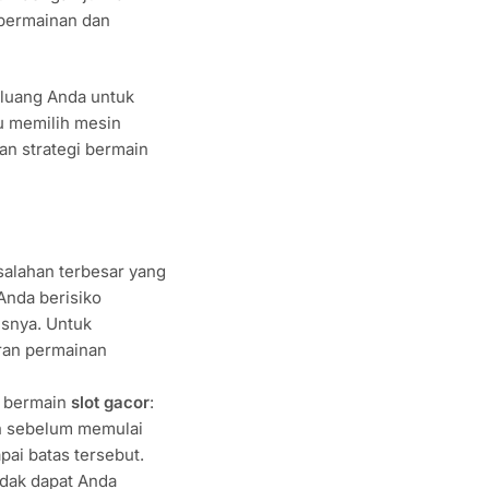
 permainan dan
eluang Anda untuk
lu memilih mesin
n strategi bermain
salahan terbesar yang
Anda berisiko
usnya. Untuk
aran permainan
t bermain
slot gacor
:
n sebelum memulai
pai batas tersebut.
dak dapat Anda