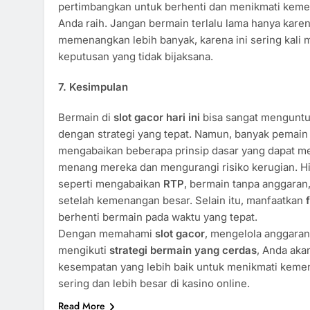
pertimbangkan untuk berhenti dan menikmati keme
Anda raih. Jangan bermain terlalu lama hanya kare
memenangkan lebih banyak, karena ini sering kali
keputusan yang tidak bijaksana.
7.
Kesimpulan
Bermain di
slot gacor hari ini
bisa sangat menguntun
dengan strategi yang tepat. Namun, banyak pemain
mengabaikan beberapa prinsip dasar yang dapat m
menang mereka dan mengurangi risiko kerugian. Hi
seperti mengabaikan
RTP
, bermain tanpa anggaran,
setelah kemenangan besar. Selain itu, manfaatkan
berhenti bermain pada waktu yang tepat.
Dengan memahami
slot gacor
, mengelola anggaran
mengikuti
strategi bermain yang cerdas
, Anda aka
kesempatan yang lebih baik untuk menikmati keme
sering dan lebih besar di kasino online.
Read More