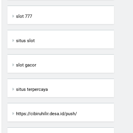
slot 777
situs slot
slot gacor
situs terpercaya
https://cibiruhilir.desa.id/push/