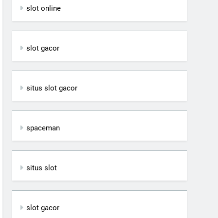
slot online
slot gacor
situs slot gacor
spaceman
situs slot
slot gacor