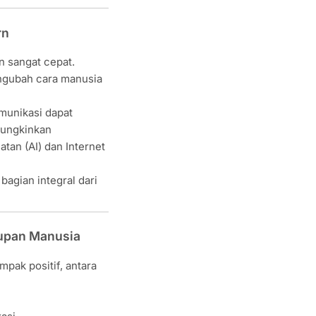
rn
n sangat cepat.
engubah cara manusia
munikasi dapat
emungkinkan
tan (AI) dan Internet
bagian integral dari
dupan Manusia
pak positif, antara