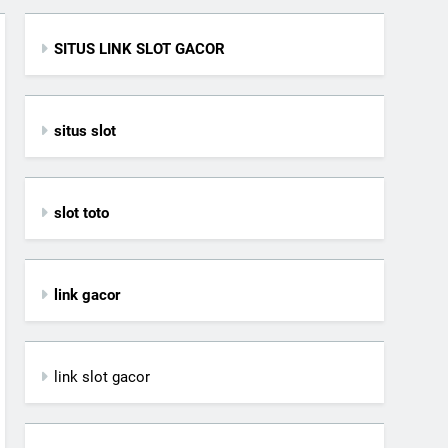
SITUS LINK SLOT GACOR
situs slot
slot toto
link gacor
link slot gacor