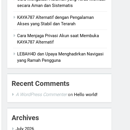
secara Aman dan Sistematis
KAYA787 Alternatif dengan Pengalaman
Akses yang Stabil dan Terarah
Cara Menjaga Privasi Akun saat Membuka
KAYA787 Alternatif
LEBAH4D dan Upaya Menghadirkan Navigasi
yang Ramah Pengguna
Recent Comments
A WordPress Commenter
on
Hello world!
Archives
July 2026