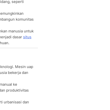
dang, seperti
 memungkinkan
embangun komunitas
inkan manusia untuk
enjadi dasar
situs
huan.
teknologi. Mesin uap
usia bekerja dan
 manual ke
dan produktivitas
ti urbanisasi dan