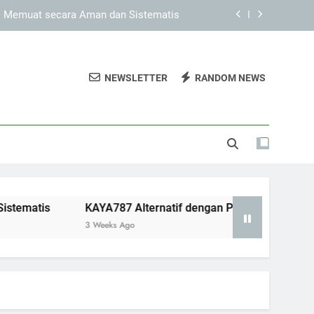
s Memuat secara Aman dan Sistematis
alaman Akses yang Stabil dan Terarah
Akun saat Membuka KAYA787 Alternatif
NEWSLETTER
RANDOM NEWS
bsite yang Cepat, Terarah, dan Aman
 Gaya Khas Yang Menambah Karakter Anda.
s Memuat secara Aman dan Sistematis
alaman Akses yang Stabil dan Terarah
Akun saat Membuka KAYA787 Alternatif
KAYA787 Alternatif dengan Pengalaman Akses yang Stabi
3 Weeks Ago