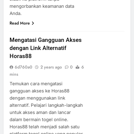
mengorbankan keamanan data
Anda.
Read More
Mengatasi Gangguan Akses
dengan Link Alternatif
Horas88
6d760a0
2 years ago
0
6
mins
Temukan cara mengatasi
gangguan akses ke Horas88
dengan menggunakan link
alternatif. Pelajari langkah-langkah
untuk akses aman dan lancar
dalam bermain togel online.
Horas88 telah menjadi salah satu
platform togel online yang populer