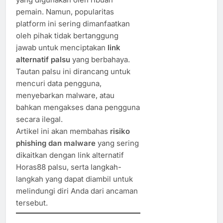
pemain. Namun, popularitas
platform ini sering dimanfaatkan
oleh pihak tidak bertanggung
jawab untuk menciptakan
link
alternatif palsu
yang berbahaya.
Tautan palsu ini dirancang untuk
mencuri data pengguna,
menyebarkan malware, atau
bahkan mengakses dana pengguna
secara ilegal.
Artikel ini akan membahas
risiko
phishing dan malware
yang sering
dikaitkan dengan link alternatif
Horas88 palsu, serta langkah-
langkah yang dapat diambil untuk
melindungi diri Anda dari ancaman
tersebut.