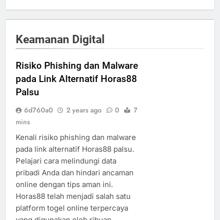
Keamanan Digital
Risiko Phishing dan Malware
pada Link Alternatif Horas88
Palsu
6d760a0
2 years ago
0
7
mins
Kenali risiko phishing dan malware
pada link alternatif Horas88 palsu.
Pelajari cara melindungi data
pribadi Anda dan hindari ancaman
online dengan tips aman ini.
Horas88 telah menjadi salah satu
platform togel online terpercaya
yang digunakan oleh ribuan