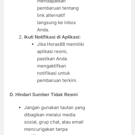
mendapatkan
pembaruan tentang
link alternatif
langsung ke inbox
Anda.
Ikuti Notifikasi di Aplikasi:
Jika Horas88 memiliki
aplikasi resmi,
pastikan Anda
mengaktifkan
notifikasi untuk
pembaruan terkini.
D. Hindari Sumber Tidak Resmi
Jangan gunakan tautan yang
dibagikan melalui media
sosial, grup chat, atau email
mencurigakan tanpa