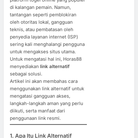
di kalangan pemain. Namun,
tantangan seperti pemblokiran
oleh otoritas lokal, gangguan
teknis, atau pembatasan oleh
penyedia layanan internet (ISP)
sering kali menghalangi pengguna
untuk mengakses situs utama.
Untuk mengatasi hal ini, Horas88
menyediakan
link alternatif
sebagai solusi.
Artikel ini akan membahas cara
menggunakan link alternatif untuk
mengatasi gangguan akses,
langkah-langkah aman yang perlu
diikuti, serta manfaat dari
penggunaan link resmi.
1.
Apa Itu Link Alternatif