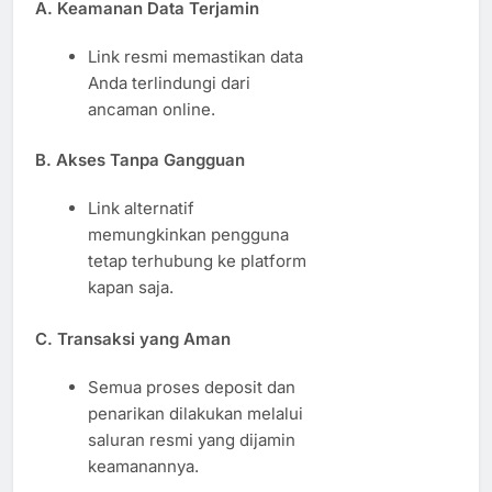
A. Keamanan Data Terjamin
Link resmi memastikan data
Anda terlindungi dari
ancaman online.
B. Akses Tanpa Gangguan
Link alternatif
memungkinkan pengguna
tetap terhubung ke platform
kapan saja.
C. Transaksi yang Aman
Semua proses deposit dan
penarikan dilakukan melalui
saluran resmi yang dijamin
keamanannya.