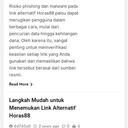
Risiko phishing dan malware pada
link alternatif Horas88 palsu dapat
merugikan pengguna dalam
berbagai cara, mulai dari
pencurian data hingga kehilangan
dana. Oleh karena itu, sangat
penting untuk memverifikasi
keaslian setiap link yang Anda
gunakan dan memastikan bahwa
link tersebut berasal dari sumber
resmi.
Read More
Langkah Mudah untuk
Menemukan Link Alternatif
Horas88
6d760a0
2 years ago
0
6