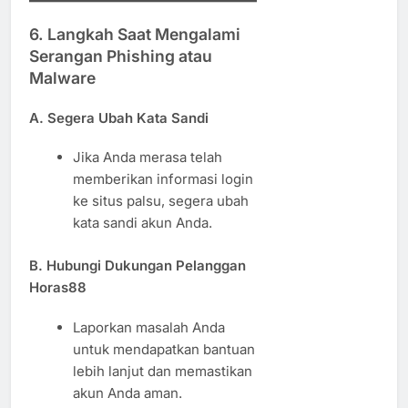
6.
Langkah Saat Mengalami
Serangan Phishing atau
Malware
A. Segera Ubah Kata Sandi
Jika Anda merasa telah
memberikan informasi login
ke situs palsu, segera ubah
kata sandi akun Anda.
B. Hubungi Dukungan Pelanggan
Horas88
Laporkan masalah Anda
untuk mendapatkan bantuan
lebih lanjut dan memastikan
akun Anda aman.