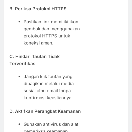
B. Periksa Protokol HTTPS
Pastikan link memiliki ikon
gembok dan menggunakan
protokol HTTPS untuk
koneksi aman.
C. Hindari Tautan Tidak
Terverifikasi
Jangan klik tautan yang
dibagikan melalui media
sosial atau email tanpa
konfirmasi keasliannya.
D. Aktifkan Perangkat Keamanan
Gunakan antivirus dan alat
pemeriksa keamanan