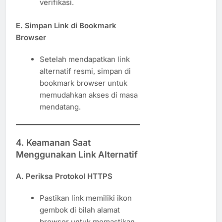
verifikasi.
E. Simpan Link di Bookmark
Browser
Setelah mendapatkan link
alternatif resmi, simpan di
bookmark browser untuk
memudahkan akses di masa
mendatang.
4.
Keamanan Saat
Menggunakan Link Alternatif
A. Periksa Protokol HTTPS
Pastikan link memiliki ikon
gembok di bilah alamat
browser untuk memastikan