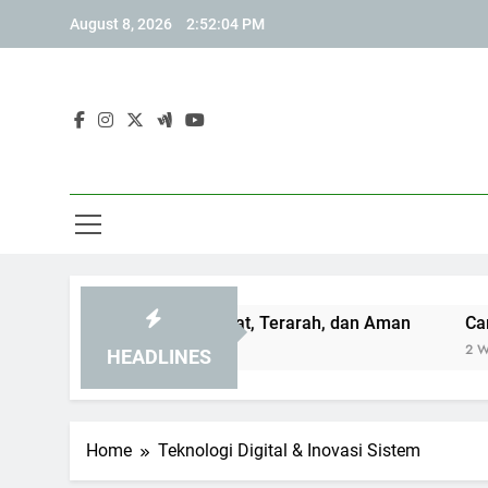
Skip
August 8, 2026
2:52:05 PM
to
content
Sto
Temukan P
ebsite yang Cepat, Terarah, dan Aman
Cara Mengatas
2 Weeks Ago
HEADLINES
Home
Teknologi Digital & Inovasi Sistem