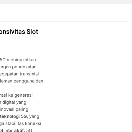
nsivitas Slot
n 5G meningkatkan
 Dengan pendekatan
ecepatan transmisi
ngalaman pengguna dan
rasi ke generasi
digital yang
inovasi paling
teknologi 5G
, yang
a stabilitas koneksi
ot interaktif
, 5G