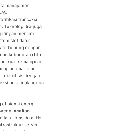
serta manajemen
DN)
.
erifikasi transaksi
n. Teknologi 5G juga
 jaringan menjadi
stem slot dapat
ak terhubung dengan
r dan kebocoran data.
memperkuat kemampuan
adap anomali atau
at dianalisis dengan
ksi pola tidak normal
efisiensi energi
er allocation
,
alu lintas data. Hal
frastruktur server,