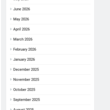
June 2026
May 2026
April 2026
March 2026
February 2026
January 2026
December 2025
November 2025
October 2025
September 2025
August 2025