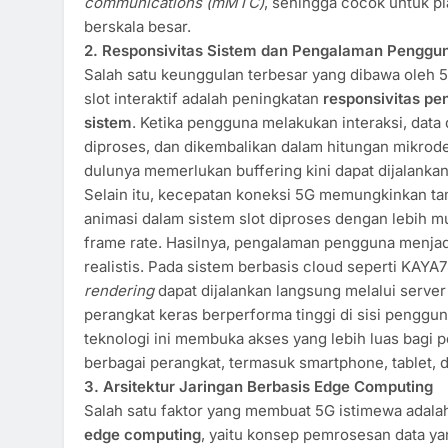
communications (mMTC)
, sehingga cocok untuk pla
berskala besar.
2. Responsivitas Sistem dan Pengalaman Penggu
Salah satu keunggulan terbesar yang dibawa oleh 
slot interaktif adalah peningkatan
responsivitas pe
sistem
. Ketika pengguna melakukan interaksi, data d
diproses, dan dikembalikan dalam hitungan mikrode
dulunya memerlukan buffering kini dapat dijalanka
Selain itu, kecepatan koneksi 5G memungkinkan tam
animasi dalam sistem slot diproses dengan lebih 
frame rate. Hasilnya, pengalaman pengguna menjadi
realistis. Pada sistem berbasis cloud seperti KAYA78
rendering
dapat dijalankan langsung melalui server
perangkat keras berperforma tinggi di sisi penggu
teknologi ini membuka akses yang lebih luas bagi 
berbagai perangkat, termasuk smartphone, tablet, d
3. Arsitektur Jaringan Berbasis Edge Computing
Salah satu faktor yang membuat 5G istimewa adala
edge computing
, yaitu konsep pemrosesan data ya