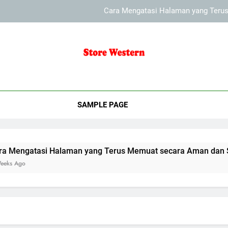
Cara Mengatasi Halaman yang Teru
KAYA787 Alternatif dengan Peng
Cara Menjaga Privasi 
re Western
Panduan Membangun Proses Akses We
akaian Dan Perlengkapan Bertema Western Di Store Western.
Cara Mengatasi Halaman yang Teru
SAMPLE PAGE
KAYA787 Alternatif dengan Peng
Cara Menjaga Privasi 
i Halaman yang Terus Memuat secara Aman dan Sistematis