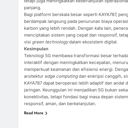
tetapi juga meningkatkan keberlanjutan operasiona
panjang.
Bagi platform berskala besar seperti KAYA787, pen
berdampak langsung pada penurunan biaya operasio
karbon yang lebih rendah. Dengan kata lain, pene
menciptakan sistem yang cepat dan responsif, tet
visi
green technology
dalam ekosistem digital.
Kesimpulan
Teknologi 5G membawa transformasi besar terhad
interaktif dengan meningkatkan kecepatan, menurun
memperkuat keamanan dan efisiensi energi. Deng
arsitektur
edge computing
dan enkripsi canggih, sis
KAYA787 dapat beroperasi lebih adaptif dan andal d
jaringan. Keunggulan ini menjadikan 5G bukan seka
konektivitas, tetapi fondasi bagi masa depan sistem
responsif, aman, dan berkelanjutan.
Read More