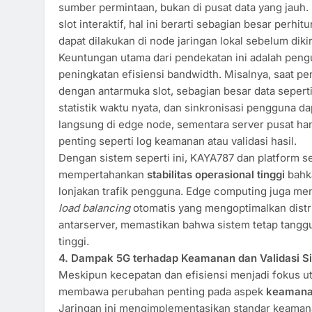
sumber permintaan, bukan di pusat data yang jauh.
slot interaktif, hal ini berarti sebagian besar perhit
dapat dilakukan di node jaringan lokal sebelum diki
Keuntungan utama dari pendekatan ini adalah peng
peningkatan efisiensi bandwidth. Misalnya, saat pe
dengan antarmuka slot, sebagian besar data seperti 
statistik waktu nyata, dan sinkronisasi pengguna d
langsung di edge node, sementara server pusat ha
penting seperti log keamanan atau validasi hasil.
Dengan sistem seperti ini, KAYA787 dan platform se
mempertahankan
stabilitas operasional tinggi
bahk
lonjakan trafik pengguna. Edge computing juga m
load balancing
otomatis yang mengoptimalkan distri
antarserver, memastikan bahwa sistem tetap tangg
tinggi.
4. Dampak 5G terhadap Keamanan dan Validasi S
Meskipun kecepatan dan efisiensi menjadi fokus u
membawa perubahan penting pada aspek
keamanan
Jaringan ini mengimplementasikan standar keaman