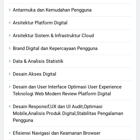
Antarmuka dan Kemudahan Pengguna
Arsitektur Platform Digital
Arsitektur Sistem & Infrastruktur Cloud
Brand Digital dan Kepercayaan Pengguna
Data & Analisis Statistik
Desain Akses Digital
Desain dan User Interface Optimasi User Experience
Teknologi Web Modern Review Platform Digital
Desain Responsif,UX dan UI Audit,Optimasi
Mobile,Analisis Produk Digital,Stabilitas Pengalaman
Pengguna
Efisiensi Navigasi dan Keamanan Browser