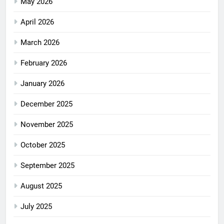
May 2026
April 2026
March 2026
February 2026
January 2026
December 2025
November 2025
October 2025
September 2025
August 2025
July 2025