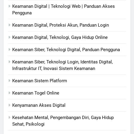
Keamanan Digital | Teknologi Web | Panduan Akses
Pengguna
Keamanan Digital, Proteksi Akun, Panduan Login
Keamanan Digital, Teknologi, Gaya Hidup Online
Keamanan Siber, Teknologi Digital, Panduan Pengguna
Keamanan Siber, Teknologi Login, Identitas Digital,
Infrastruktur IT, Inovasi Sistem Keamanan
Keamanan Sistem Platform
Keamanan Togel Online
Kenyamanan Akses Digital
Kesehatan Mental, Pengembangan Diri, Gaya Hidup
Sehat, Psikologi