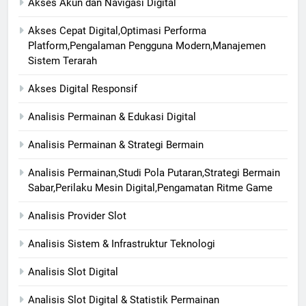
Akses Akun dan Navigasi Digital
Akses Cepat Digital,Optimasi Performa
Platform,Pengalaman Pengguna Modern,Manajemen
Sistem Terarah
Akses Digital Responsif
Analisis Permainan & Edukasi Digital
Analisis Permainan & Strategi Bermain
Analisis Permainan,Studi Pola Putaran,Strategi Bermain
Sabar,Perilaku Mesin Digital,Pengamatan Ritme Game
Analisis Provider Slot
Analisis Sistem & Infrastruktur Teknologi
Analisis Slot Digital
Analisis Slot Digital & Statistik Permainan