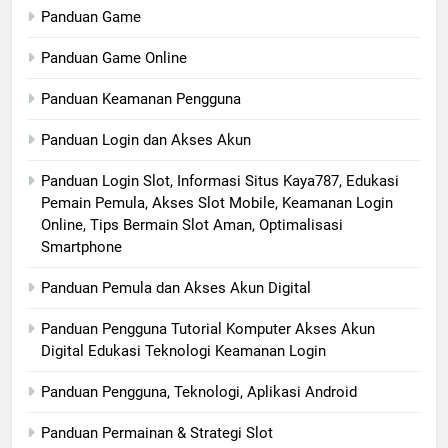
Panduan Game
Panduan Game Online
Panduan Keamanan Pengguna
Panduan Login dan Akses Akun
Panduan Login Slot, Informasi Situs Kaya787, Edukasi
Pemain Pemula, Akses Slot Mobile, Keamanan Login
Online, Tips Bermain Slot Aman, Optimalisasi
Smartphone
Panduan Pemula dan Akses Akun Digital
Panduan Pengguna Tutorial Komputer Akses Akun
Digital Edukasi Teknologi Keamanan Login
Panduan Pengguna, Teknologi, Aplikasi Android
Panduan Permainan & Strategi Slot