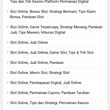
Tips dan Trik Kasino Platform Permainan Digital
Slot Online, Bonus Slot, Strategi Bermain, Tips Klaim
Bonus, Panduan Slot
Slot Online, Game Terpercaya, Strategi Menang, Panduan
Judi, Tips Maxwin, Hiburan Digital
Slot Online, Judi Online
Slot Online, Judi Online, Game Slot, Tips & Trik Slot
Slot Online, Judi Online, Panduan
Slot Online, Mesin Slot, Strategi Slot
Slot Online, Pembayaran Digital, Judi Online
Slot Online, Permainan Casino, Panduan Taruhan
Slot Online, Tips dan Strategi, Permainan Kasino