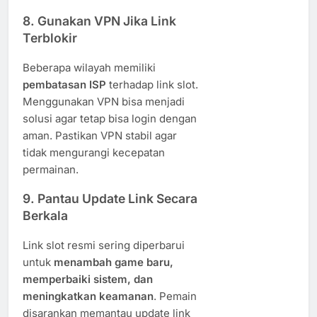
8. Gunakan VPN Jika Link
Terblokir
Beberapa wilayah memiliki
pembatasan ISP
terhadap link slot.
Menggunakan VPN bisa menjadi
solusi agar tetap bisa login dengan
aman. Pastikan VPN stabil agar
tidak mengurangi kecepatan
permainan.
9. Pantau Update Link Secara
Berkala
Link slot resmi sering diperbarui
untuk
menambah game baru,
memperbaiki sistem, dan
meningkatkan keamanan
. Pemain
disarankan memantau update link