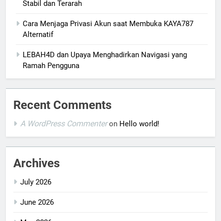
Stabil dan Terarah
Cara Menjaga Privasi Akun saat Membuka KAYA787
Alternatif
LEBAH4D dan Upaya Menghadirkan Navigasi yang
Ramah Pengguna
Recent Comments
A WordPress Commenter
on
Hello world!
Archives
July 2026
June 2026