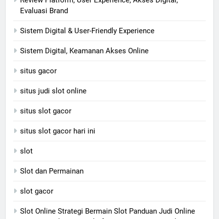
Review Platform, User Experience, Akses Digital,
Evaluasi Brand
Sistem Digital & User-Friendly Experience
Sistem Digital, Keamanan Akses Online
situs gacor
situs judi slot online
situs slot gacor
situs slot gacor hari ini
slot
Slot dan Permainan
slot gacor
Slot Online Strategi Bermain Slot Panduan Judi Online