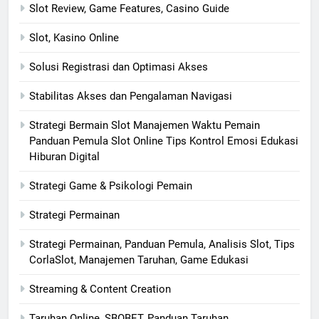
Slot Review, Game Features, Casino Guide
Slot, Kasino Online
Solusi Registrasi dan Optimasi Akses
Stabilitas Akses dan Pengalaman Navigasi
Strategi Bermain Slot Manajemen Waktu Pemain
Panduan Pemula Slot Online Tips Kontrol Emosi Edukasi
Hiburan Digital
Strategi Game & Psikologi Pemain
Strategi Permainan
Strategi Permainan, Panduan Pemula, Analisis Slot, Tips
CorlaSlot, Manajemen Taruhan, Game Edukasi
Streaming & Content Creation
Taruhan Online, SBOBET, Panduan Taruhan