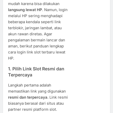
mudah karena bisa dilakukan
langsung lewat HP
. Namun, login
melalui HP sering menghadapi
beberapa kendala seperti link
terblokir, jaringan lambat, atau
akun rawan diretas. Agar
pengalaman bermain lancar dan
aman, berikut panduan lengkap
cara login link slot terbaru lewat
HP.
1. Pilih Link Slot Resmi dan
Terpercaya
Langkah pertama adalah
memastikan link yang digunakan
resmi dan terpercaya
. Link resmi
biasanya berasal dari situs atau
partner resmi platform slot.