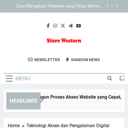
Skip
KAYA787 Alternatif dengan Pengalaman Akses
to
yang Stabil dan Terarah
content
Cara Menjaga Privasi Akun saat Membuka
KAYA787 Alternatif
Panduan Membangun Proses Akses Website yang
Cepat, Terarah, dan Aman
Cara Mengatasi Halaman yang Terus Memuat
secara Aman dan Sistematis
Store Western
Temukan Pakaian Dan Perlengkapan
KAYA787 Alternatif dengan Pengalaman Akses
NEWSLETTER
RANDOM NEWS
yang Stabil dan Terarah
Bertema Western Di Store Western. Gaya
Cara Menjaga Privasi Akun saat Membuka
Khas Yang Menambah Karakter Anda.
KAYA787 Alternatif
MENU
nduan Membangun Proses Akses Website yang Cepat, Terara
HEADLINES
Weeks Ago
Home
Teknologi Akses dan Pengalaman Digital