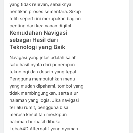
yang tidak relevan, sebaiknya
hentikan proses sementara. Sikap
teliti seperti ini merupakan bagian
penting dari keamanan digital.
Kemudahan Navigasi
sebagai Hasil dari
Teknologi yang Baik
Navigasi yang jelas adalah salah
satu hasil nyata dari penerapan
teknologi dan desain yang tepat.
Pengguna membutuhkan menu
yang mudah dipahami, tombol yang
tidak membingungkan, serta alur
halaman yang logis. Jika navigasi
terlalu rumit, pengguna bisa
merasa kesulitan meskipun
halaman berhasil dibuka.
Lebah4D Alternatif yang nyaman