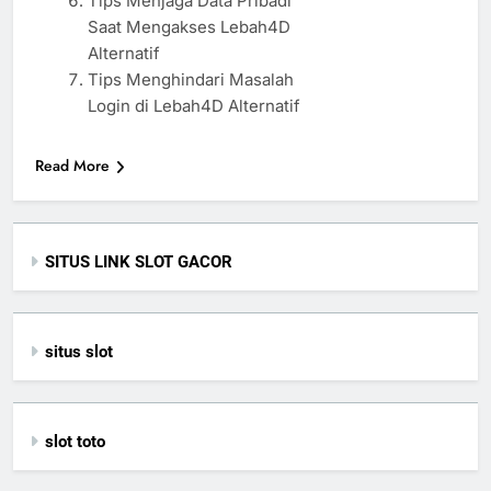
Tips Menjaga Data Pribadi
Saat Mengakses Lebah4D
Alternatif
Tips Menghindari Masalah
Login di Lebah4D Alternatif
Read More
SITUS LINK SLOT GACOR
situs slot
slot toto