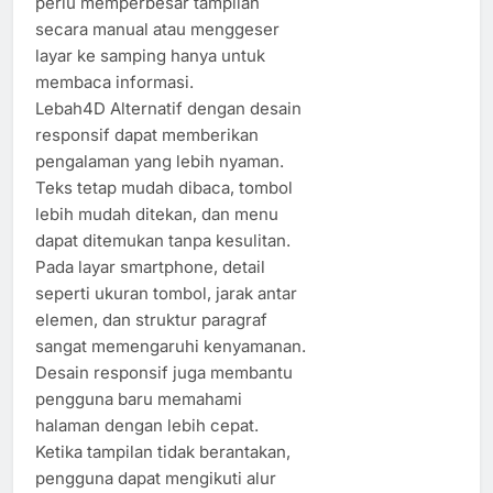
perlu memperbesar tampilan
secara manual atau menggeser
layar ke samping hanya untuk
membaca informasi.
Lebah4D Alternatif dengan desain
responsif dapat memberikan
pengalaman yang lebih nyaman.
Teks tetap mudah dibaca, tombol
lebih mudah ditekan, dan menu
dapat ditemukan tanpa kesulitan.
Pada layar smartphone, detail
seperti ukuran tombol, jarak antar
elemen, dan struktur paragraf
sangat memengaruhi kenyamanan.
Desain responsif juga membantu
pengguna baru memahami
halaman dengan lebih cepat.
Ketika tampilan tidak berantakan,
pengguna dapat mengikuti alur