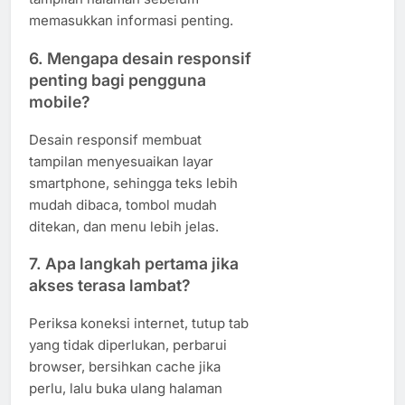
memasukkan informasi penting.
6. Mengapa desain responsif
penting bagi pengguna
mobile?
Desain responsif membuat
tampilan menyesuaikan layar
smartphone, sehingga teks lebih
mudah dibaca, tombol mudah
ditekan, dan menu lebih jelas.
7. Apa langkah pertama jika
akses terasa lambat?
Periksa koneksi internet, tutup tab
yang tidak diperlukan, perbarui
browser, bersihkan cache jika
perlu, lalu buka ulang halaman