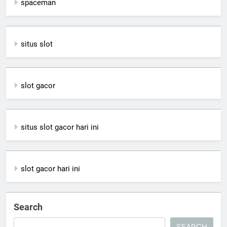
spaceman
situs slot
slot gacor
situs slot gacor hari ini
slot gacor hari ini
Search
SEARCH