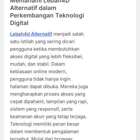
Memahami Lebah4D
Alternatif dalam
Perkembangan Teknologi
Digital
Lebah4d Alternatif
menjadi salah
satu istilah yang sering dicari
pengguna ketika membutuhkan
akses digital yang lebih fleksibel,
mudah, dan stabil. Dalam
kebiasaan online modern,
pengguna tidak hanya ingin
halaman dapat dibuka. Mereka juga
mengharapkan proses akses yang
cepat dipahami, tampilan yang rapi,
sistem yang responsif, serta
keamanan akun yang tetap terjaga.
Teknologi memiliki peran besar
dalam membentuk pengalaman
tersebut. Mulai dari browser