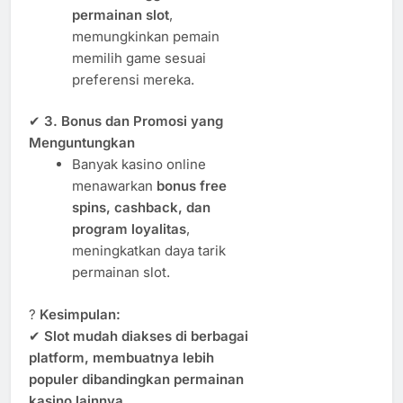
permainan slot
,
memungkinkan pemain
memilih game sesuai
preferensi mereka.
✔
3. Bonus dan Promosi yang
Menguntungkan
Banyak kasino online
menawarkan
bonus free
spins, cashback, dan
program loyalitas
,
meningkatkan daya tarik
permainan slot.
?
Kesimpulan:
✔
Slot mudah diakses di berbagai
platform, membuatnya lebih
populer dibandingkan permainan
kasino lainnya.