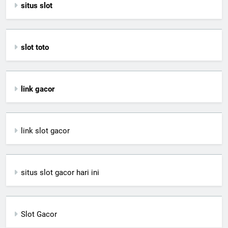
situs slot
slot toto
link gacor
link slot gacor
situs slot gacor hari ini
Slot Gacor