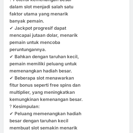
dalam slot menjadi salah satu
faktor utama yang menarik
banyak pemain.
✔
Jackpot progresif dapat
mencapai jutaan dolar, menarik
pemain untuk mencoba
peruntungannya.
✔
Bahkan dengan taruhan kecil,
pemain memiliki peluang untuk
memenangkan hadiah besar.
✔
Beberapa slot menawarkan
fitur bonus seperti free spins dan
multiplier, yang meningkatkan
kemungkinan kemenangan besar.
?
Kesimpulan:
✔
Peluang memenangkan hadiah
besar dengan taruhan kecil
membuat slot semakin menarik