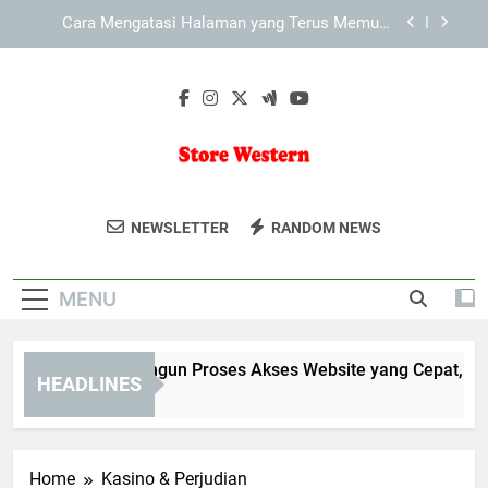
Skip
KAYA787 Alternatif dengan Pengalaman Akses
to
yang Stabil dan Terarah
content
Cara Menjaga Privasi Akun saat Membuka
KAYA787 Alternatif
Panduan Membangun Proses Akses Website yang
Cepat, Terarah, dan Aman
Cara Mengatasi Halaman yang Terus Memuat
secara Aman dan Sistematis
Store Western
Temukan Pakaian Dan Perlengkapan
KAYA787 Alternatif dengan Pengalaman Akses
NEWSLETTER
RANDOM NEWS
yang Stabil dan Terarah
Bertema Western Di Store Western. Gaya
Cara Menjaga Privasi Akun saat Membuka
Khas Yang Menambah Karakter Anda.
KAYA787 Alternatif
MENU
anduan Membangun Proses Akses Website yang Cepat, Terar
HEADLINES
 Weeks Ago
Home
Kasino & Perjudian