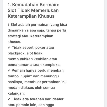
1. Kemudahan Bermain:
Slot Tidak Memerlukan
Keterampilan Khusus
?
Slot adalah permainan yang bisa
dimainkan siapa saja, tanpa perlu
strategi atau keterampilan
khusus.
✔
Tidak seperti poker atau
blackjack, slot tidak
membutuhkan keahlian atau
pemahaman aturan kompleks.
✔
Pemain hanya perlu menekan
tombol “Spin” dan menunggu
hasilnya, membuat permainan ini
mudah diakses oleh semua
kalangan.
✔
Tidak ada tekanan dari dealer
atau pemain lain, sehingga