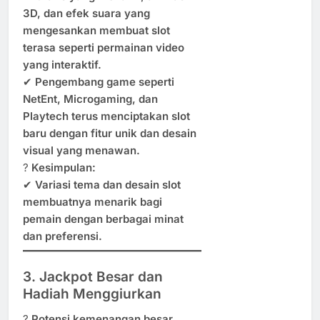
3D, dan efek suara yang
mengesankan membuat slot
terasa seperti permainan video
yang interaktif.
✔
Pengembang game seperti
NetEnt, Microgaming, dan
Playtech terus menciptakan slot
baru dengan fitur unik dan desain
visual yang menawan.
?
Kesimpulan:
✔
Variasi tema dan desain slot
membuatnya menarik bagi
pemain dengan berbagai minat
dan preferensi.
3. Jackpot Besar dan
Hadiah Menggiurkan
?
Potensi kemenangan besar