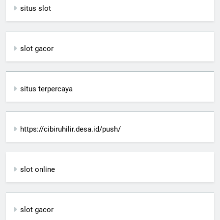
situs slot
slot gacor
situs terpercaya
https://cibiruhilir.desa.id/push/
slot online
slot gacor