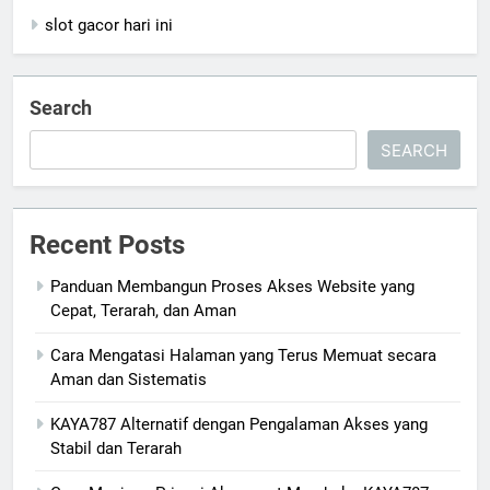
slot gacor hari ini
Search
SEARCH
Recent Posts
Panduan Membangun Proses Akses Website yang
Cepat, Terarah, dan Aman
Cara Mengatasi Halaman yang Terus Memuat secara
Aman dan Sistematis
KAYA787 Alternatif dengan Pengalaman Akses yang
Stabil dan Terarah