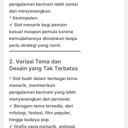
pengalaman bermain lebih santai
dan menyenangkan.
?
Kesimpulan:
✔
Slot menarik bagi pemain
kasual maupun pemula karena
kemudahannya dimainkan tanpa
perlu strategi yang rumit.
2. Variasi Tema dan
Desain yang Tak Terbatas
?
Slot hadir dalam berbagai tema
menarik, memberikan
pengalaman bermain yang lebih
menyenangkan dan personal.
✔
Beragam tema tersedia, dari
mitologi, fantasi, film populer,
hingga budaya pop.
✔
Grafis yang menarik, animasi