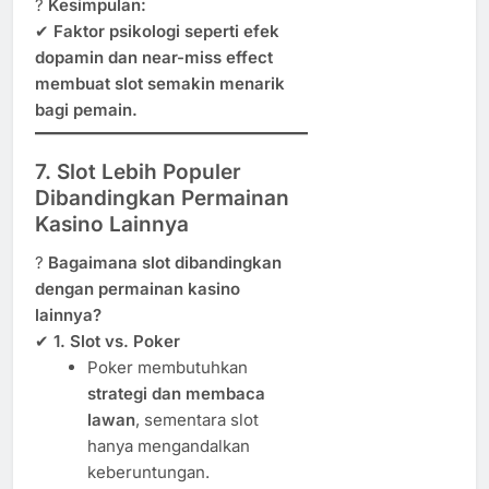
?
Kesimpulan:
✔
Faktor psikologi seperti efek
dopamin dan near-miss effect
membuat slot semakin menarik
bagi pemain.
7. Slot Lebih Populer
Dibandingkan Permainan
Kasino Lainnya
?
Bagaimana slot dibandingkan
dengan permainan kasino
lainnya?
✔
1. Slot vs. Poker
Poker membutuhkan
strategi dan membaca
lawan
, sementara slot
hanya mengandalkan
keberuntungan.