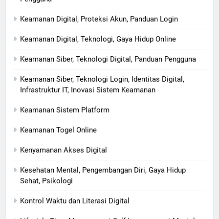
Keamanan Digital, Proteksi Akun, Panduan Login
Keamanan Digital, Teknologi, Gaya Hidup Online
Keamanan Siber, Teknologi Digital, Panduan Pengguna
Keamanan Siber, Teknologi Login, Identitas Digital,
Infrastruktur IT, Inovasi Sistem Keamanan
Keamanan Sistem Platform
Keamanan Togel Online
Kenyamanan Akses Digital
Kesehatan Mental, Pengembangan Diri, Gaya Hidup
Sehat, Psikologi
Kontrol Waktu dan Literasi Digital