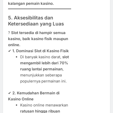
kalangan pemain kasino.
5. Aksesibilitas dan
Ketersediaan yang Luas
?
Slot tersedia di hampir semua
kasino, baik kasino fisik maupun
online.
✔
1. Dominasi Slot di Kasino Fisik
Di banyak kasino darat,
slot
mengambil lebih dari 70%
ruang lantai permainan
,
menunjukkan seberapa
populernya permainan ini.
✔
2. Kemudahan Bermain di
Kasino Online
Kasino online menawarkan
ratusan hingga ribuan