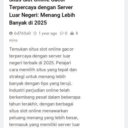
Terpercaya dengan Server
Luar Negeri: Menang Lebih
Banyak di 2025
6d760a0
1 year ago
0
8
mins
Temukan situs slot online gacor
terpercaya dengan server luar
negeri terbaik di 2025. Pelajari
cara memilih situs yang tepat dan
strategi untuk menang lebih
banyak dengan tips yang teruji.
Industri perjudian online telah
berkembang pesat dalam beberapa
tahun terakhir, dengan berbagai
situs slot online menawarkan
peluang menang yang lebih besar,
termasuk yang memiliki server luar