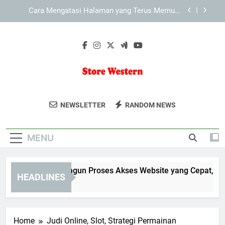
Skip
KAYA787 Alternatif dengan Pengalaman Akses
to
yang Stabil dan Terarah
content
Cara Menjaga Privasi Akun saat Membuka
KAYA787 Alternatif
Panduan Membangun Proses Akses Website yang
Cepat, Terarah, dan Aman
Cara Mengatasi Halaman yang Terus Memuat
secara Aman dan Sistematis
Store Western
Temukan Pakaian Dan Perlengkapan
KAYA787 Alternatif dengan Pengalaman Akses
NEWSLETTER
RANDOM NEWS
yang Stabil dan Terarah
Bertema Western Di Store Western. Gaya
Cara Menjaga Privasi Akun saat Membuka
Khas Yang Menambah Karakter Anda.
KAYA787 Alternatif
MENU
anduan Membangun Proses Akses Website yang Cepat, Terar
HEADLINES
Weeks Ago
Home
Judi Online, Slot, Strategi Permainan