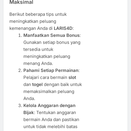
Maksimal
Berikut beberapa tips untuk
meningkatkan peluang
kemenangan Anda di
LARIS4D
:
Manfaatkan Semua Bonus
:
Gunakan setiap bonus yang
tersedia untuk
meningkatkan peluang
menang Anda.
Pahami Setiap Permainan
:
Pelajari cara bermain
slot
dan
togel
dengan baik untuk
memaksimalkan peluang
Anda.
Kelola Anggaran dengan
Bijak
: Tentukan anggaran
bermain Anda dan pastikan
untuk tidak melebihi batas