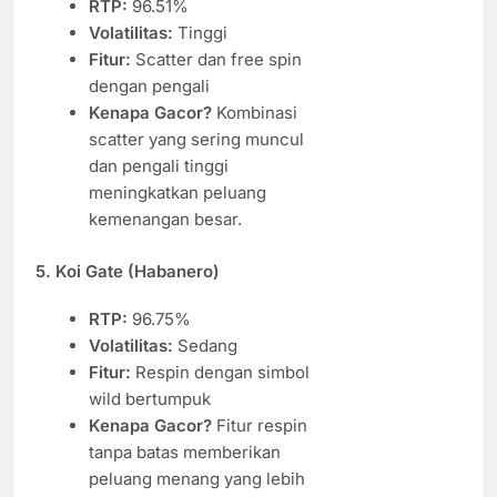
RTP:
96.51%
Volatilitas:
Tinggi
Fitur:
Scatter dan free spin
dengan pengali
Kenapa Gacor?
Kombinasi
scatter yang sering muncul
dan pengali tinggi
meningkatkan peluang
kemenangan besar.
5. Koi Gate (Habanero)
RTP:
96.75%
Volatilitas:
Sedang
Fitur:
Respin dengan simbol
wild bertumpuk
Kenapa Gacor?
Fitur respin
tanpa batas memberikan
peluang menang yang lebih