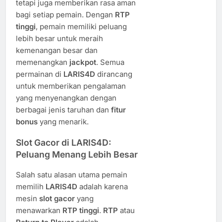
tetapi juga memberikan rasa aman
bagi setiap pemain. Dengan
RTP
tinggi
, pemain memiliki peluang
lebih besar untuk meraih
kemenangan besar dan
memenangkan
jackpot
. Semua
permainan di
LARIS4D
dirancang
untuk memberikan pengalaman
yang menyenangkan dengan
berbagai jenis taruhan dan
fitur
bonus
yang menarik.
Slot Gacor di LARIS4D:
Peluang Menang Lebih Besar
Salah satu alasan utama pemain
memilih
LARIS4D
adalah karena
mesin
slot gacor
yang
menawarkan
RTP tinggi
.
RTP
atau