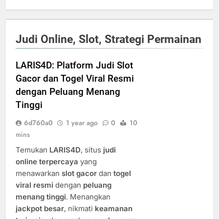
Judi Online, Slot, Strategi Permainan
LARIS4D: Platform Judi Slot
Gacor dan Togel Viral Resmi
dengan Peluang Menang
Tinggi
6d760a0
1 year ago
0
10
mins
Temukan
LARIS4D
, situs
judi
online terpercaya
yang
menawarkan
slot gacor
dan
togel
viral resmi
dengan
peluang
menang tinggi
. Menangkan
jackpot besar
, nikmati
keamanan