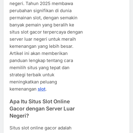
negeri. Tahun 2025 membawa
perubahan signifikan di dunia
permainan slot, dengan semakin
banyak pemain yang beralih ke
situs slot gacor terpercaya dengan
server luar negeri untuk meraih
kemenangan yang lebih besar.
Artikel ini akan memberikan
panduan lengkap tentang cara
memilih situs yang tepat dan
strategi terbaik untuk
meningkatkan peluang
kemenangan
slot
.
Apa Itu Situs Slot Online
Gacor dengan Server Luar
Negeri?
Situs slot online gacor adalah