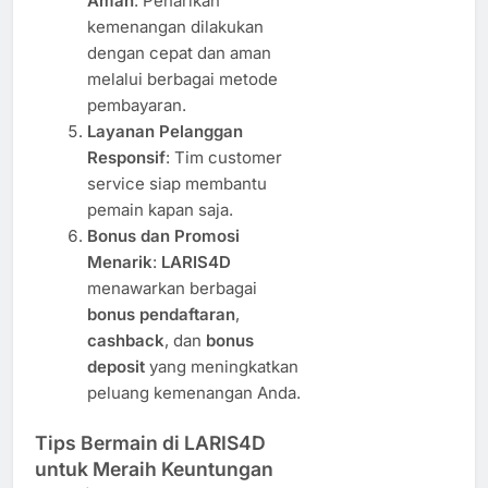
Aman
: Penarikan
kemenangan dilakukan
dengan cepat dan aman
melalui berbagai metode
pembayaran.
Layanan Pelanggan
Responsif
: Tim customer
service siap membantu
pemain kapan saja.
Bonus dan Promosi
Menarik
:
LARIS4D
menawarkan berbagai
bonus pendaftaran
,
cashback
, dan
bonus
deposit
yang meningkatkan
peluang kemenangan Anda.
Tips Bermain di LARIS4D
untuk Meraih Keuntungan