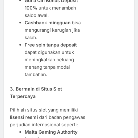
Gunakan Bonus Deposit
100%
untuk menambah
saldo awal.
Cashback mingguan
bisa
mengurangi kerugian jika
kalah.
Free spin tanpa deposit
dapat digunakan untuk
meningkatkan peluang
menang tanpa modal
tambahan.
3. Bermain di Situs Slot
Terpercaya
Pilihlah situs slot yang memiliki
lisensi resmi
dari badan pengawas
perjudian internasional seperti:
Malta Gaming Authority