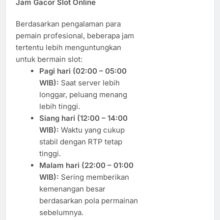
Jam Gacor Slot Online
Berdasarkan pengalaman para
pemain profesional, beberapa jam
tertentu lebih menguntungkan
untuk bermain slot:
Pagi hari (02:00 – 05:00
WIB):
Saat server lebih
longgar, peluang menang
lebih tinggi.
Siang hari (12:00 – 14:00
WIB):
Waktu yang cukup
stabil dengan RTP tetap
tinggi.
Malam hari (22:00 – 01:00
WIB):
Sering memberikan
kemenangan besar
berdasarkan pola permainan
sebelumnya.