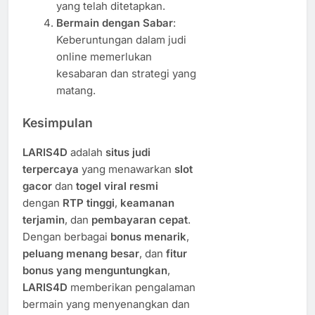
yang telah ditetapkan.
Bermain dengan Sabar
:
Keberuntungan dalam judi
online memerlukan
kesabaran dan strategi yang
matang.
Kesimpulan
LARIS4D
adalah
situs judi
terpercaya
yang menawarkan
slot
gacor
dan
togel viral resmi
dengan
RTP tinggi
,
keamanan
terjamin
, dan
pembayaran cepat
.
Dengan berbagai
bonus menarik
,
peluang menang besar
, dan
fitur
bonus yang menguntungkan
,
LARIS4D
memberikan pengalaman
bermain yang menyenangkan dan