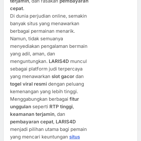
terjamin
, dan rasakan
pembayaran
cepat
.
Di dunia perjudian online, semakin
banyak situs yang menawarkan
berbagai permainan menarik.
Namun, tidak semuanya
menyediakan pengalaman bermain
yang adil, aman, dan
menguntungkan.
LARIS4D
muncul
sebagai platform judi terpercaya
yang menawarkan
slot gacor
dan
togel viral resmi
dengan peluang
kemenangan yang lebih tinggi.
Menggabungkan berbagai
fitur
unggulan
seperti
RTP tinggi
,
keamanan terjamin
, dan
pembayaran cepat
,
LARIS4D
menjadi pilihan utama bagi pemain
yang mencari keuntungan
situs