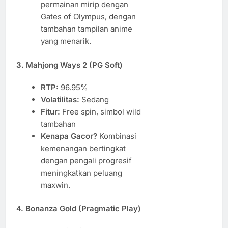
permainan mirip dengan
Gates of Olympus, dengan
tambahan tampilan anime
yang menarik.
3. Mahjong Ways 2 (PG Soft)
RTP:
96.95%
Volatilitas:
Sedang
Fitur:
Free spin, simbol wild
tambahan
Kenapa Gacor?
Kombinasi
kemenangan bertingkat
dengan pengali progresif
meningkatkan peluang
maxwin.
4. Bonanza Gold (Pragmatic Play)