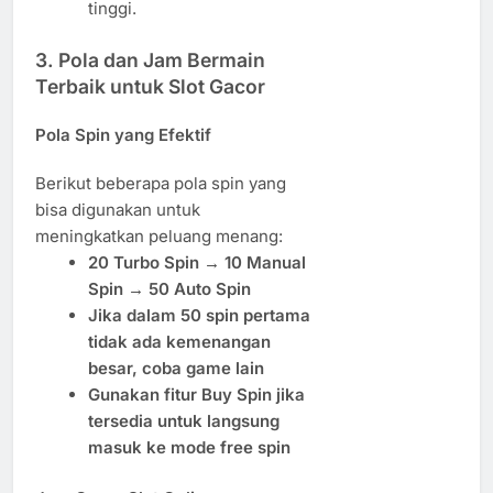
tinggi.
3. Pola dan Jam Bermain
Terbaik untuk Slot Gacor
Pola Spin yang Efektif
Berikut beberapa pola spin yang
bisa digunakan untuk
meningkatkan peluang menang:
20 Turbo Spin → 10 Manual
Spin → 50 Auto Spin
Jika dalam 50 spin pertama
tidak ada kemenangan
besar, coba game lain
Gunakan fitur Buy Spin jika
tersedia untuk langsung
masuk ke mode free spin