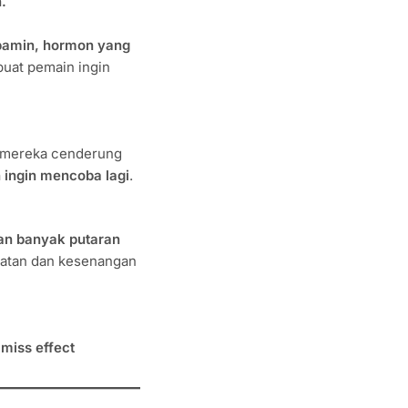
.
amin, hormon yang
uat pemain ingin
, mereka cenderung
ingin mencoba lagi
.
n banyak putaran
batan dan kesenangan
-miss effect