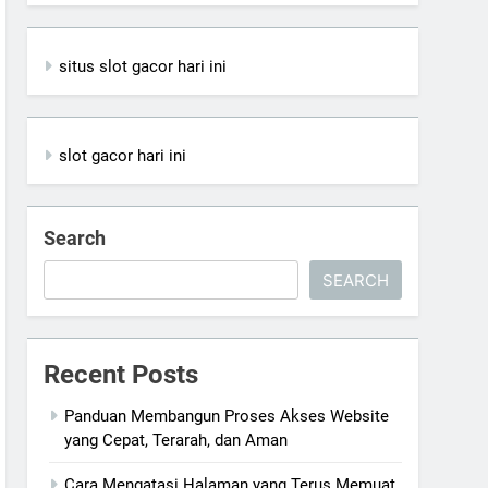
situs slot gacor hari ini
slot gacor hari ini
Search
SEARCH
Recent Posts
Panduan Membangun Proses Akses Website
yang Cepat, Terarah, dan Aman
Cara Mengatasi Halaman yang Terus Memuat