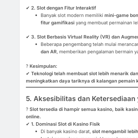
✔
2. Slot dengan Fitur Interaktif
Banyak slot modern memiliki
mini-game bonu
fitur gamifikasi
yang membuat permainan leb
✔
3. Slot Berbasis Virtual Reality (VR) dan Augme
Beberapa pengembang telah mulai meranc
dan AR
, memberikan pengalaman bermain yan
?
Kesimpulan:
✔
Teknologi telah membuat slot lebih menarik da
meningkatkan daya tariknya di kalangan pemain 
5. Aksesibilitas dan Ketersediaan
?
Slot tersedia di hampir semua kasino, baik kasi
online.
✔
1. Dominasi Slot di Kasino Fisik
Di banyak kasino darat,
slot mengambil lebi