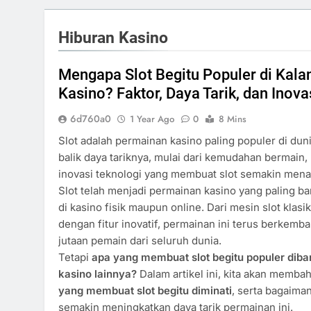
Hiburan Kasino
Mengapa Slot Begitu Populer di Kal
Kasino? Faktor, Daya Tarik, dan Inova
6d760a0
1 Year Ago
0
8 Mins
Slot adalah permainan kasino paling populer di dun
balik daya tariknya, mulai dari kemudahan bermain,
inovasi teknologi yang membuat slot semakin menar
Slot telah menjadi permainan kasino yang paling ba
di kasino fisik maupun online. Dari mesin slot klasi
dengan fitur inovatif, permainan ini terus berkemb
jutaan pemain dari seluruh dunia.
Tetapi
apa yang membuat slot begitu populer dib
kasino lainnya?
Dalam artikel ini, kita akan memba
yang membuat slot begitu diminati
, serta bagaiman
semakin meningkatkan daya tarik permainan ini.