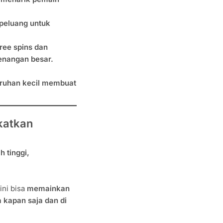
 peluang untuk
ree spins dan
enangan besar.
ruhan kecil membuat
katkan
h tinggi,
ini bisa
memainkan
 kapan saja dan di