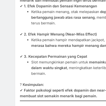
menarik dan membuat pemain ingin terus bermain
✔
1. Efek Dopamin dan Sensasi Kemenangan
Ketika pemain menang, otak melepaskan
dop
bertanggung jawab atas rasa senang
, memb
terus bermain.
✔
2. Efek Hampir Menang (Near-Miss Effect)
Ketika pemain hampir mendapatkan jackpot
merasa bahwa mereka hampir menang dan 
✔
3. Kecepatan Permainan yang Cepat
Slot memungkinkan pemain untuk
memainka
dalam waktu singkat
, meningkatkan keterli
bermain.
?
Kesimpulan:
✔
Faktor psikologi seperti efek dopamin dan near
membuat slot semakin menarik bagi pemain.