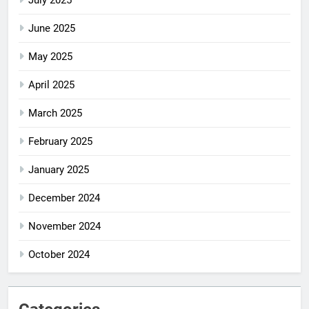
July 2025
June 2025
May 2025
April 2025
March 2025
February 2025
January 2025
December 2024
November 2024
October 2024