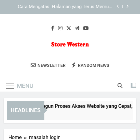
Skip
KAYA787 Alternatif dengan Pengalaman Akses
to
yang Stabil dan Terarah
content
Cara Menjaga Privasi Akun saat Membuka
KAYA787 Alternatif
Panduan Membangun Proses Akses Website yang
Cepat, Terarah, dan Aman
Cara Mengatasi Halaman yang Terus Memuat
secara Aman dan Sistematis
Store Western
Temukan Pakaian Dan Perlengkapan
KAYA787 Alternatif dengan Pengalaman Akses
NEWSLETTER
RANDOM NEWS
yang Stabil dan Terarah
Bertema Western Di Store Western. Gaya
Cara Menjaga Privasi Akun saat Membuka
Khas Yang Menambah Karakter Anda.
KAYA787 Alternatif
MENU
nduan Membangun Proses Akses Website yang Cepat, Terara
HEADLINES
Weeks Ago
Home
masalah login