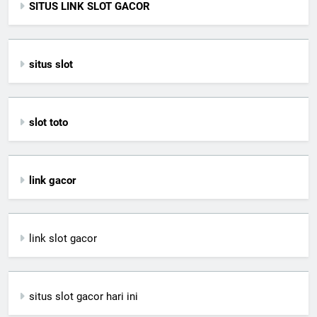
SITUS LINK SLOT GACOR
situs slot
slot toto
link gacor
link slot gacor
situs slot gacor hari ini