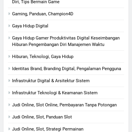
Diri, Tips Bermain Game
Gaming, Panduan, Champion4D
Gaya Hidup Digital
Gaya Hidup Gamer Produktivitas Digital Keseimbangan
Hiburan Pengembangan Diri Manajemen Waktu
Hiburan, Teknologi, Gaya Hidup
Identitas Brand, Branding Digital, Pengalaman Pengguna
Infrastruktur Digital & Arsitektur Sistem
Infrastruktur Teknologi & Keamanan Sistem
Judi Online, Slot Online, Pembayaran Tanpa Potongan
Judi Online, Slot, Panduan Slot
Judi Online, Slot, Strategi Permainan