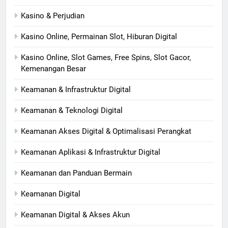
Kasino & Perjudian
Kasino Online, Permainan Slot, Hiburan Digital
Kasino Online, Slot Games, Free Spins, Slot Gacor,
Kemenangan Besar
Keamanan & Infrastruktur Digital
Keamanan & Teknologi Digital
Keamanan Akses Digital & Optimalisasi Perangkat
Keamanan Aplikasi & Infrastruktur Digital
Keamanan dan Panduan Bermain
Keamanan Digital
Keamanan Digital & Akses Akun