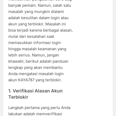
banyak pemain. Namun, salah satu
masalah yang mungkin dialami
adalah kesulitan dalam login atau
akun yang terblokir. Masalah ini
bisa terjadi karena berbagai alasan,
mulai dari kesalahan saat
memasukkan informasi login
hingga masalah keamanan yang
lebih serius. Namun, jangan
khawatir, berikut adalah panduan
lengkap yang akan membantu
Anda mengatasi masalah login
akun KAYA787 yang terblokir.
1.
Verifikasi Alasan Akun
Terblokir
Langkah pertama yang perlu Anda
lakukan adalah memverifikasi