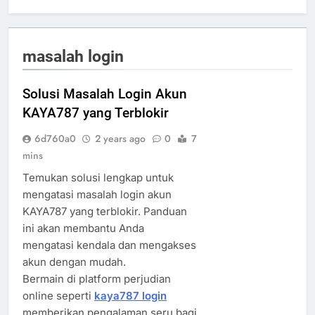
masalah login
Solusi Masalah Login Akun
KAYA787 yang Terblokir
6d760a0
2 years ago
0
7
mins
Temukan solusi lengkap untuk
mengatasi masalah login akun
KAYA787 yang terblokir. Panduan
ini akan membantu Anda
mengatasi kendala dan mengakses
akun dengan mudah.
Bermain di platform perjudian
online seperti
kaya787 login
memberikan pengalaman seru bagi