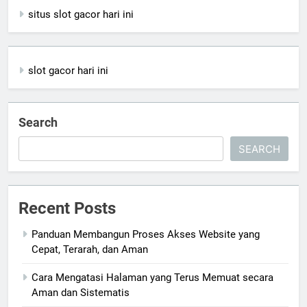
situs slot gacor hari ini
slot gacor hari ini
Search
SEARCH
Recent Posts
Panduan Membangun Proses Akses Website yang
Cepat, Terarah, dan Aman
Cara Mengatasi Halaman yang Terus Memuat secara
Aman dan Sistematis