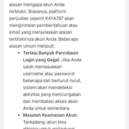
alasan mengapa akun Anda
terblokir. Biasanya, platform
perjudian seperti KAYA787 akan
mengirimkan pemberitahuan atau
email yang menjelaskan alasan
terblokirnya akun Anda. Beberapa
alasan umum meliputi:
Terlalu Banyak Percobaan
Login yang Gagal
: Jika Anda
salah memasukkan
username atau password
beberapa kali berturut-turut,
sistem akan mendeteksi
aktivitas yang mencurigakan
dan membatasi akses akun
Anda untuk sementara.
Masalah Keamanan Akun
:
Terkadang, akun bisa
diblokir untuk melindungi