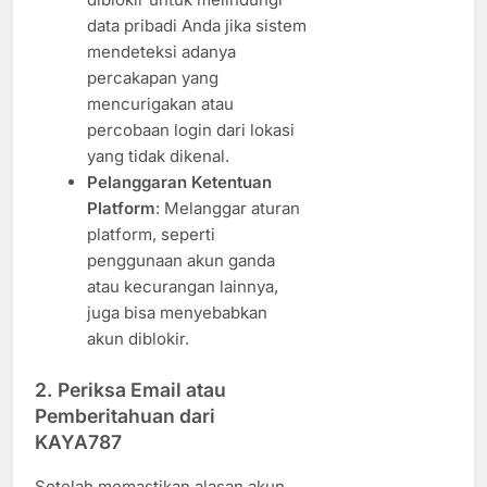
data pribadi Anda jika sistem
mendeteksi adanya
percakapan yang
mencurigakan atau
percobaan login dari lokasi
yang tidak dikenal.
Pelanggaran Ketentuan
Platform
: Melanggar aturan
platform, seperti
penggunaan akun ganda
atau kecurangan lainnya,
juga bisa menyebabkan
akun diblokir.
2.
Periksa Email atau
Pemberitahuan dari
KAYA787
Setelah memastikan alasan akun