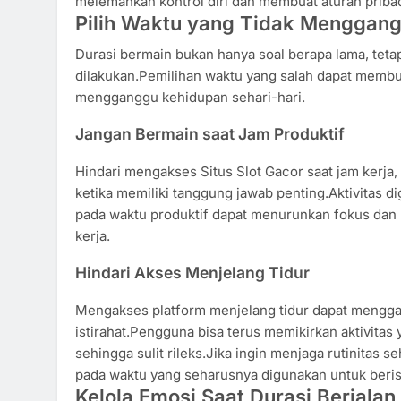
melemahkan kontrol diri dan membuat aturan pribadi 
Pilih Waktu yang Tidak Menggangg
Durasi bermain bukan hanya soal berapa lama, tetap
dilakukan.Pemilihan waktu yang salah dapat membua
mengganggu kehidupan sehari-hari.
Jangan Bermain saat Jam Produktif
Hindari mengakses Situs Slot Gacor saat jam kerja, 
ketika memiliki tanggung jawab penting.Aktivitas di
pada waktu produktif dapat menurunkan fokus dan
kerja.
Hindari Akses Menjelang Tidur
Mengakses platform menjelang tidur dapat mengga
istirahat.Pengguna bisa terus memikirkan aktivitas
sehingga sulit rileks.Jika ingin menjaga rutinitas se
pada waktu yang seharusnya digunakan untuk berist
Kelola Emosi Saat Durasi Berjalan