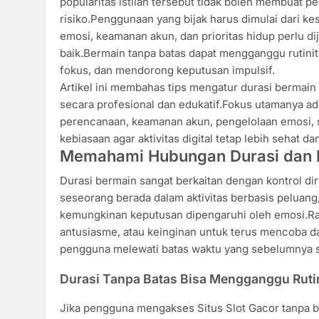
popularitas istilah tersebut tidak boleh membuat
risiko.Penggunaan yang bijak harus dimulai dari k
emosi, keamanan akun, dan prioritas hidup perlu d
baik.Bermain tanpa batas dapat mengganggu rutini
fokus, dan mendorong keputusan impulsif.
Artikel ini membahas tips mengatur durasi bermain 
secara profesional dan edukatif.Fokus utamanya ad
perencanaan, keamanan akun, pengelolaan emosi, s
kebiasaan agar aktivitas digital tetap lebih sehat d
Memahami Hubungan Durasi dan Ko
Durasi bermain sangat berkaitan dengan kontrol di
seseorang berada dalam aktivitas berbasis peluang
kemungkinan keputusan dipengaruhi oleh emosi.Ra
antusiasme, atau keinginan untuk terus mencoba 
pengguna melewati batas waktu yang sebelumnya 
Durasi Tanpa Batas Bisa Mengganggu Ruti
Jika pengguna mengakses Situs Slot Gacor tanpa b