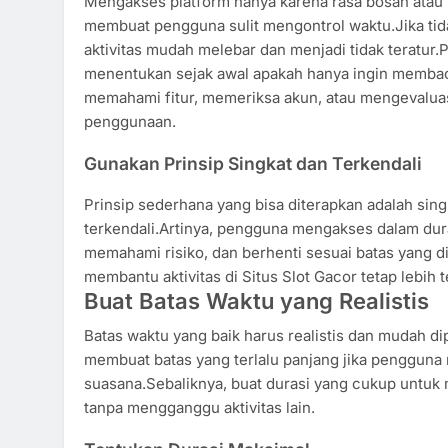
Mengakses platform hanya karena rasa bosan atau
membuat pengguna sulit mengontrol waktu.Jika tida
aktivitas mudah melebar dan menjadi tidak teratur
menentukan sejak awal apakah hanya ingin membac
memahami fitur, memeriksa akun, atau mengevalua
penggunaan.
Gunakan Prinsip Singkat dan Terkendali
Prinsip sederhana yang bisa diterapkan adalah sing
terkendali.Artinya, pengguna mengakses dalam dura
memahami risiko, dan berhenti sesuai batas yang dib
membantu aktivitas di Situs Slot Gacor tetap lebih t
Buat Batas Waktu yang Realistis
Batas waktu yang baik harus realistis dan mudah d
membuat batas yang terlalu panjang jika penggun
suasana.Sebaliknya, buat durasi yang cukup untu
tanpa mengganggu aktivitas lain.