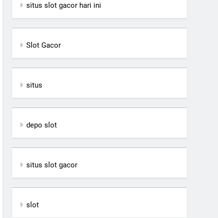
situs slot gacor hari ini
Slot Gacor
situs
depo slot
situs slot gacor
slot