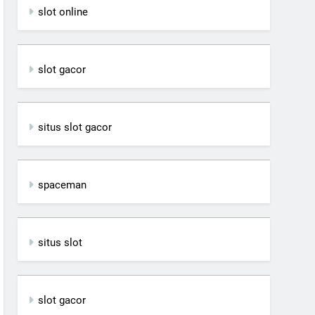
slot online
slot gacor
situs slot gacor
spaceman
situs slot
slot gacor