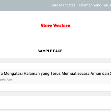
Cara Mengatasi Halaman yang Teru
KAYA787 Alternatif dengan Peng
Cara Menjaga Privasi 
re Western
Panduan Membangun Proses Akses We
akaian Dan Perlengkapan Bertema Western Di Store Western.
Cara Mengatasi Halaman yang Teru
SAMPLE PAGE
KAYA787 Alternatif dengan Peng
Cara Menjaga Privasi 
i Halaman yang Terus Memuat secara Aman dan Sistematis