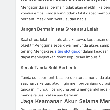
Mengatur durasi bermain tidak akan efektif jika 
kondisi emosi.Emosi yang tidak stabil dapat membu
berhenti meskipun waktu sudah habis.
Jangan Bermain saat Stres atau Lelah
Saat stres, lelah, marah, atau kecewa, keputusan 
objektif.Pengguna sebaiknya menunda akses sampai
tenang.Mengakses
situs slot gacor
dalam keadaan e
dapat meningkatkan risiko keputusan impulsif.
Kenali Tanda Sulit Berhenti
Tanda sulit berhenti bisa berupa terus menunda al
saat harus keluar, atau ingin memperpanjang durasi 
tanda ini muncul, pengguna perlu mengambil jeda l
mengevaluasi kebiasaan bermain.
Jaga Keamanan Akun Selama Me
Pengaturan durasi juga harus diiringi dengan kea