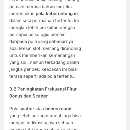
pemain merasa bahwa mereka
menemukan
pola keberuntungan
dalam sesi permainan tertentu. Ini
mungkin lebih berkaitan dengan
persepsi psikologis pemain
daripada pola yang sebenarnya
ada. Mesin slot memang dirancang
untuk memberikan kemenangan
yang adil, namun terkadang dalam
jangka pendek, keacakan ini bisa
terasa seperti ada pola tertentu.
3.2
Peningkatan Frekuensi Fitur
Bonus dan Scatter
Pola
scatter
atau
bonus round
yang lebih sering muncul juga bisa
menjadi indikasi bahwa sebuah
mesin slot berada dalam keadaan