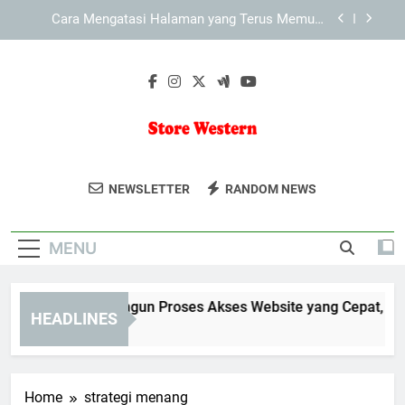
Skip
KAYA787 Alternatif dengan Pengalaman Akses
to
yang Stabil dan Terarah
content
Cara Menjaga Privasi Akun saat Membuka
KAYA787 Alternatif
Panduan Membangun Proses Akses Website yang
Cepat, Terarah, dan Aman
Cara Mengatasi Halaman yang Terus Memuat
secara Aman dan Sistematis
Store Western
Temukan Pakaian Dan Perlengkapan
KAYA787 Alternatif dengan Pengalaman Akses
NEWSLETTER
RANDOM NEWS
yang Stabil dan Terarah
Bertema Western Di Store Western. Gaya
Cara Menjaga Privasi Akun saat Membuka
Khas Yang Menambah Karakter Anda.
KAYA787 Alternatif
MENU
anduan Membangun Proses Akses Website yang Cepat, Terar
HEADLINES
 Weeks Ago
Home
strategi menang