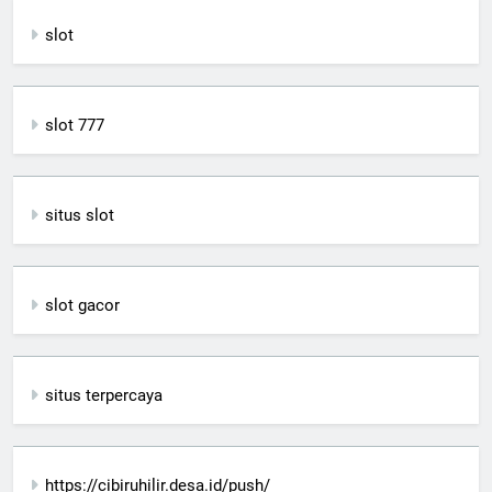
slot
slot 777
situs slot
slot gacor
situs terpercaya
https://cibiruhilir.desa.id/push/