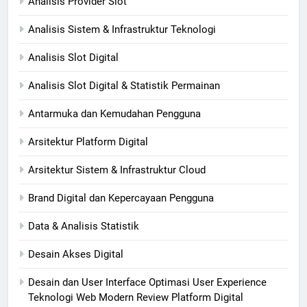
Analisis Provider Slot
Analisis Sistem & Infrastruktur Teknologi
Analisis Slot Digital
Analisis Slot Digital & Statistik Permainan
Antarmuka dan Kemudahan Pengguna
Arsitektur Platform Digital
Arsitektur Sistem & Infrastruktur Cloud
Brand Digital dan Kepercayaan Pengguna
Data & Analisis Statistik
Desain Akses Digital
Desain dan User Interface Optimasi User Experience
Teknologi Web Modern Review Platform Digital