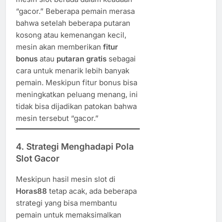
“gacor.” Beberapa pemain merasa
bahwa setelah beberapa putaran
kosong atau kemenangan kecil,
mesin akan memberikan
fitur
bonus
atau
putaran gratis
sebagai
cara untuk menarik lebih banyak
pemain. Meskipun fitur bonus bisa
meningkatkan peluang menang, ini
tidak bisa dijadikan patokan bahwa
mesin tersebut “gacor.”
4.
Strategi Menghadapi Pola
Slot Gacor
Meskipun hasil mesin slot di
Horas88
tetap acak, ada beberapa
strategi yang bisa membantu
pemain untuk memaksimalkan