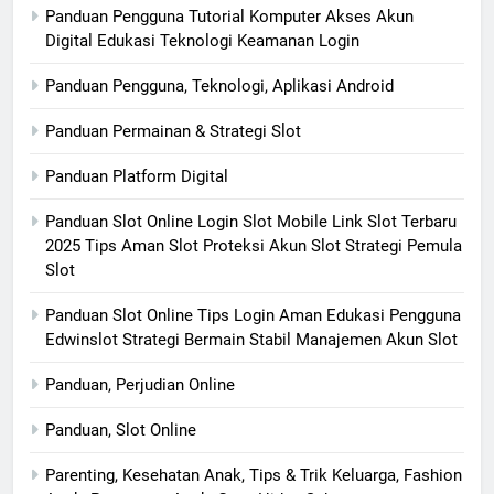
Panduan Pengguna Tutorial Komputer Akses Akun
Digital Edukasi Teknologi Keamanan Login
Panduan Pengguna, Teknologi, Aplikasi Android
Panduan Permainan & Strategi Slot
Panduan Platform Digital
Panduan Slot Online Login Slot Mobile Link Slot Terbaru
2025 Tips Aman Slot Proteksi Akun Slot Strategi Pemula
Slot
Panduan Slot Online Tips Login Aman Edukasi Pengguna
Edwinslot Strategi Bermain Stabil Manajemen Akun Slot
Panduan, Perjudian Online
Panduan, Slot Online
Parenting, Kesehatan Anak, Tips & Trik Keluarga, Fashion