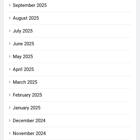
September 2025
August 2025
July 2025
June 2025
May 2025
April 2025
March 2025
February 2025
January 2025
December 2024
November 2024