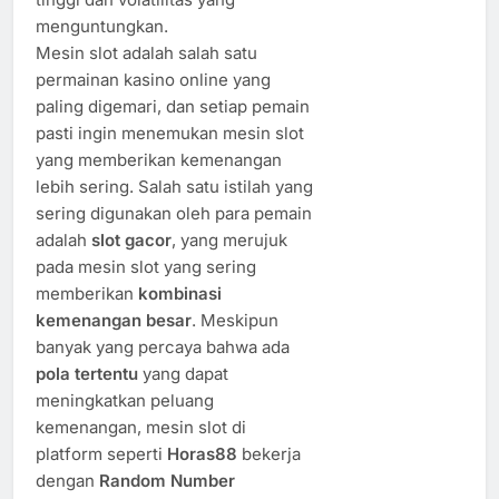
menguntungkan.
Mesin slot adalah salah satu
permainan kasino online yang
paling digemari, dan setiap pemain
pasti ingin menemukan mesin slot
yang memberikan kemenangan
lebih sering. Salah satu istilah yang
sering digunakan oleh para pemain
adalah
slot gacor
, yang merujuk
pada mesin slot yang sering
memberikan
kombinasi
kemenangan besar
. Meskipun
banyak yang percaya bahwa ada
pola tertentu
yang dapat
meningkatkan peluang
kemenangan, mesin slot di
platform seperti
Horas88
bekerja
dengan
Random Number