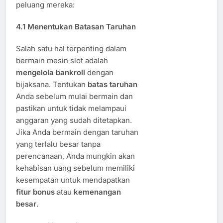
peluang mereka:
4.1
Menentukan Batasan Taruhan
Salah satu hal terpenting dalam
bermain mesin slot adalah
mengelola bankroll
dengan
bijaksana. Tentukan
batas taruhan
Anda sebelum mulai bermain dan
pastikan untuk tidak melampaui
anggaran yang sudah ditetapkan.
Jika Anda bermain dengan taruhan
yang terlalu besar tanpa
perencanaan, Anda mungkin akan
kehabisan uang sebelum memiliki
kesempatan untuk mendapatkan
fitur bonus
atau
kemenangan
besar
.