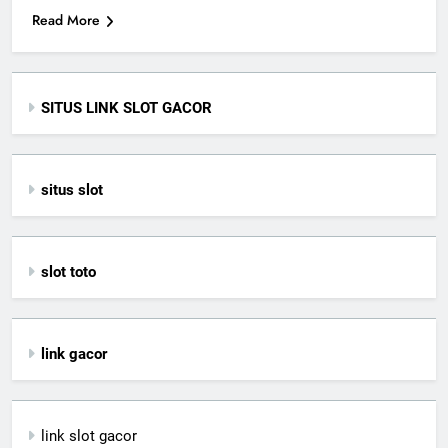
Read More
SITUS LINK SLOT GACOR
situs slot
slot toto
link gacor
link slot gacor