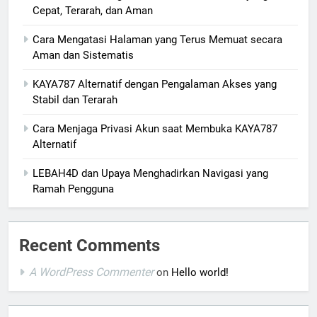
Cepat, Terarah, dan Aman
Cara Mengatasi Halaman yang Terus Memuat secara
Aman dan Sistematis
KAYA787 Alternatif dengan Pengalaman Akses yang
Stabil dan Terarah
Cara Menjaga Privasi Akun saat Membuka KAYA787
Alternatif
LEBAH4D dan Upaya Menghadirkan Navigasi yang
Ramah Pengguna
Recent Comments
A WordPress Commenter
on
Hello world!