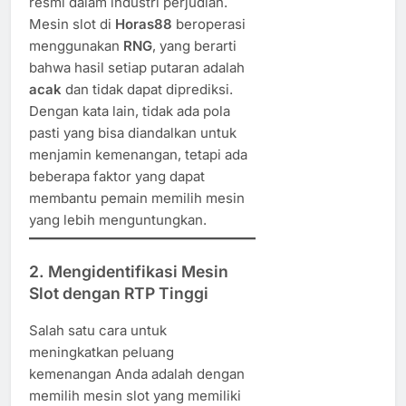
resmi dalam industri perjudian.
Mesin slot di
Horas88
beroperasi
menggunakan
RNG
, yang berarti
bahwa hasil setiap putaran adalah
acak
dan tidak dapat diprediksi.
Dengan kata lain, tidak ada pola
pasti yang bisa diandalkan untuk
menjamin kemenangan, tetapi ada
beberapa faktor yang dapat
membantu pemain memilih mesin
yang lebih menguntungkan.
2.
Mengidentifikasi Mesin
Slot dengan RTP Tinggi
Salah satu cara untuk
meningkatkan peluang
kemenangan Anda adalah dengan
memilih mesin slot yang memiliki