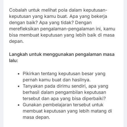
Cobalah untuk melihat pola dalam keputusan-
keputusan yang kamu buat. Apa yang bekerja
dengan baik? Apa yang tidak? Dengan
merefleksikan pengalaman-pengalaman ini, kamu
bisa membuat keputusan yang lebih baik di masa
depan.
Langkah untuk menggunakan pengalaman masa
lalu:
Pikirkan tentang keputusan besar yang
pernah kamu buat dan hasilnya.
Tanyakan pada dirimu sendiri, apa yang
berhasil dalam pengambilan keputusan
tersebut dan apa yang bisa diperbaiki?
Gunakan pembelajaran tersebut untuk
membuat keputusan yang lebih matang di
masa depan.