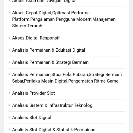
Akses Akun dan Navigasi Digital
Akses Cepat Digital,Optimasi Performa
Platform,Pengalaman Pengguna Modern,Manajemen
Sistem Terarah
Akses Digital Responsif
Analisis Permainan & Edukasi Digital
Analisis Permainan & Strategi Bermain
Analisis Permainan,Studi Pola Putaran,Strategi Bermain
Sabar,Perilaku Mesin Digital,Pengamatan Ritme Game
Analisis Provider Slot
Analisis Sistem & Infrastruktur Teknologi
Analisis Slot Digital
Analisis Slot Digital & Statistik Permainan