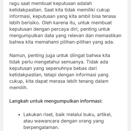
ragu saat membuat keputusan adalah
ketidakpastian. Saat kita tidak memiliki cukup
informasi, keputusan yang kita ambil bisa terasa
lebih berisiko. Oleh karena itu, untuk membuat
keputusan dengan percaya diri, penting untuk
mengumpulkan data yang relevan dan memastikan
bahwa kita memahami pilihan-pilihan yang ada.
Namun, penting juga untuk diingat bahwa kita
tidak perlu mengetahui semuanya. Tidak ada
keputusan yang sepenuhnya bebas dari
ketidakpastian, tetapi dengan informasi yang
cukup, kita dapat merasa lebih tenang dalam
memilih.
Langkah untuk mengumpulkan informasi:
Lakukan riset, baik melalui buku, artikel,
atau wawancara dengan orang yang
berpengalaman.