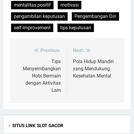
mentalitas positif
motivasi
pengambilan keputusan
Pengembangan Diri
self-improvement
tips keputusan
Previous:
Next:
Post
navigation
Tips
Pola Hidup Mandiri
Menyeimbangkan
yang Mendukung
Hobi Bermain
Kesehatan Mental
dengan Aktivitas
Lain
SITUS LINK SLOT GACOR