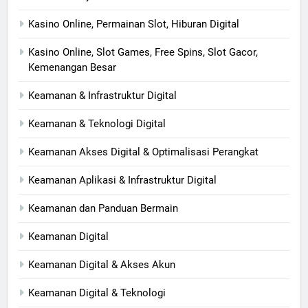
Kasino Online, Permainan Slot, Hiburan Digital
Kasino Online, Slot Games, Free Spins, Slot Gacor,
Kemenangan Besar
Keamanan & Infrastruktur Digital
Keamanan & Teknologi Digital
Keamanan Akses Digital & Optimalisasi Perangkat
Keamanan Aplikasi & Infrastruktur Digital
Keamanan dan Panduan Bermain
Keamanan Digital
Keamanan Digital & Akses Akun
Keamanan Digital & Teknologi