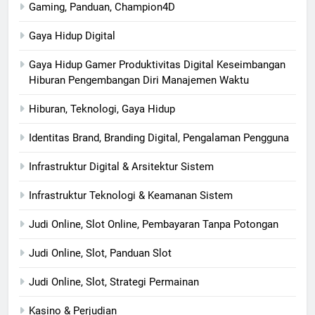
Gaming, Panduan, Champion4D
Gaya Hidup Digital
Gaya Hidup Gamer Produktivitas Digital Keseimbangan
Hiburan Pengembangan Diri Manajemen Waktu
Hiburan, Teknologi, Gaya Hidup
Identitas Brand, Branding Digital, Pengalaman Pengguna
Infrastruktur Digital & Arsitektur Sistem
Infrastruktur Teknologi & Keamanan Sistem
Judi Online, Slot Online, Pembayaran Tanpa Potongan
Judi Online, Slot, Panduan Slot
Judi Online, Slot, Strategi Permainan
Kasino & Perjudian