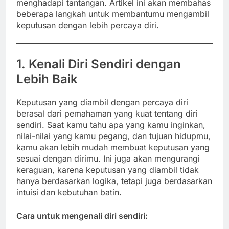
menghadapi tantangan. Artikel ini akan membahas
beberapa langkah untuk membantumu mengambil
keputusan dengan lebih percaya diri.
1. Kenali Diri Sendiri dengan
Lebih Baik
Keputusan yang diambil dengan percaya diri
berasal dari pemahaman yang kuat tentang diri
sendiri. Saat kamu tahu apa yang kamu inginkan,
nilai-nilai yang kamu pegang, dan tujuan hidupmu,
kamu akan lebih mudah membuat keputusan yang
sesuai dengan dirimu. Ini juga akan mengurangi
keraguan, karena keputusan yang diambil tidak
hanya berdasarkan logika, tetapi juga berdasarkan
intuisi dan kebutuhan batin.
Cara untuk mengenali diri sendiri: