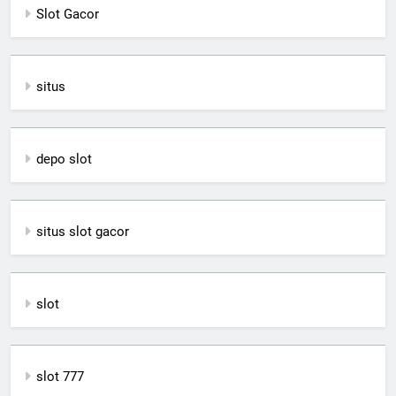
Slot Gacor
situs
depo slot
situs slot gacor
slot
slot 777