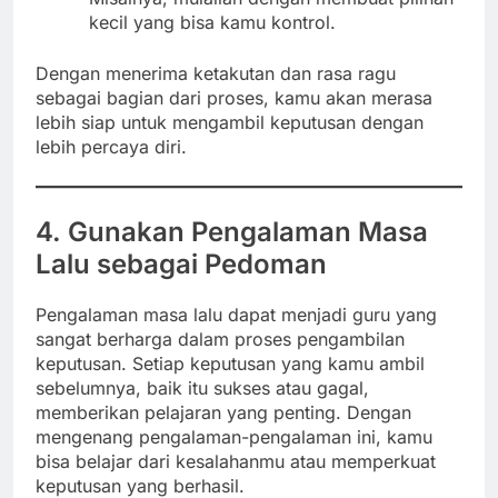
kecil yang bisa kamu kontrol.
Dengan menerima ketakutan dan rasa ragu
sebagai bagian dari proses, kamu akan merasa
lebih siap untuk mengambil keputusan dengan
lebih percaya diri.
4. Gunakan Pengalaman Masa
Lalu sebagai Pedoman
Pengalaman masa lalu dapat menjadi guru yang
sangat berharga dalam proses pengambilan
keputusan. Setiap keputusan yang kamu ambil
sebelumnya, baik itu sukses atau gagal,
memberikan pelajaran yang penting. Dengan
mengenang pengalaman-pengalaman ini, kamu
bisa belajar dari kesalahanmu atau memperkuat
keputusan yang berhasil.