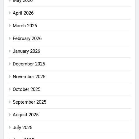
May 2026
April 2026
March 2026
February 2026
January 2026
December 2025
November 2025
October 2025
September 2025
August 2025
July 2025