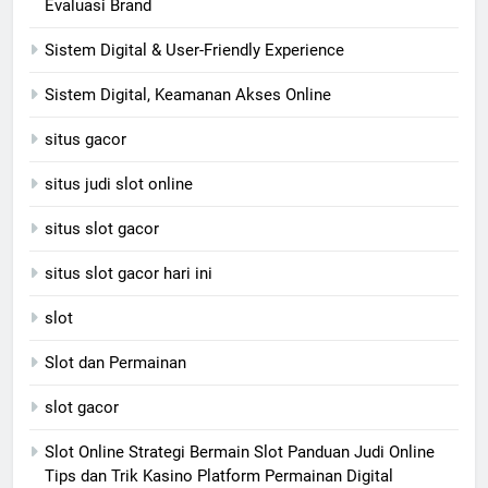
Evaluasi Brand
Sistem Digital & User-Friendly Experience
Sistem Digital, Keamanan Akses Online
situs gacor
situs judi slot online
situs slot gacor
situs slot gacor hari ini
slot
Slot dan Permainan
slot gacor
Slot Online Strategi Bermain Slot Panduan Judi Online
Tips dan Trik Kasino Platform Permainan Digital