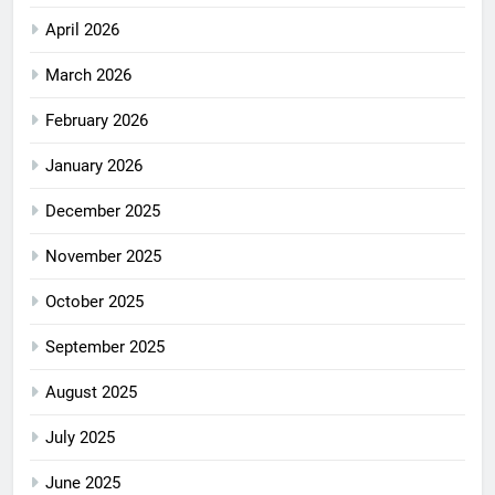
April 2026
March 2026
February 2026
January 2026
December 2025
November 2025
October 2025
September 2025
August 2025
July 2025
June 2025