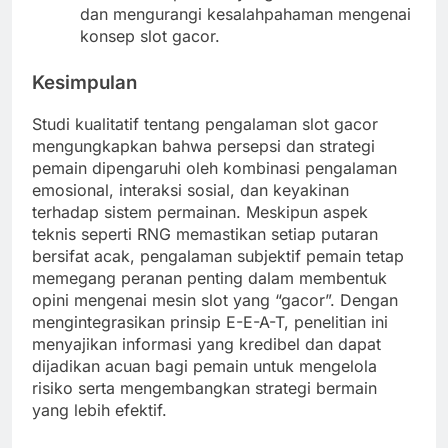
dan mengurangi kesalahpahaman mengenai
konsep slot gacor.
Kesimpulan
Studi kualitatif tentang pengalaman slot gacor
mengungkapkan bahwa persepsi dan strategi
pemain dipengaruhi oleh kombinasi pengalaman
emosional, interaksi sosial, dan keyakinan
terhadap sistem permainan. Meskipun aspek
teknis seperti RNG memastikan setiap putaran
bersifat acak, pengalaman subjektif pemain tetap
memegang peranan penting dalam membentuk
opini mengenai mesin slot yang “gacor”. Dengan
mengintegrasikan prinsip E-E-A-T, penelitian ini
menyajikan informasi yang kredibel dan dapat
dijadikan acuan bagi pemain untuk mengelola
risiko serta mengembangkan strategi bermain
yang lebih efektif.