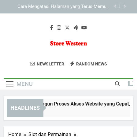
Skip
KAYA787 Alternatif dengan Pengalaman Akses
to
yang Stabil dan Terarah
content
Cara Menjaga Privasi Akun saat Membuka
KAYA787 Alternatif
Panduan Membangun Proses Akses Website yang
Cepat, Terarah, dan Aman
Cara Mengatasi Halaman yang Terus Memuat
secara Aman dan Sistematis
Store Western
Temukan Pakaian Dan Perlengkapan
KAYA787 Alternatif dengan Pengalaman Akses
NEWSLETTER
RANDOM NEWS
yang Stabil dan Terarah
Bertema Western Di Store Western. Gaya
Cara Menjaga Privasi Akun saat Membuka
Khas Yang Menambah Karakter Anda.
KAYA787 Alternatif
MENU
anduan Membangun Proses Akses Website yang Cepat, Terar
HEADLINES
Weeks Ago
Home
Slot dan Permainan