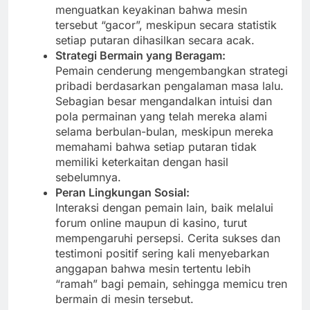
menguatkan keyakinan bahwa mesin
tersebut “gacor”, meskipun secara statistik
setiap putaran dihasilkan secara acak.
Strategi Bermain yang Beragam:
Pemain cenderung mengembangkan strategi
pribadi berdasarkan pengalaman masa lalu.
Sebagian besar mengandalkan intuisi dan
pola permainan yang telah mereka alami
selama berbulan-bulan, meskipun mereka
memahami bahwa setiap putaran tidak
memiliki keterkaitan dengan hasil
sebelumnya.
Peran Lingkungan Sosial:
Interaksi dengan pemain lain, baik melalui
forum online maupun di kasino, turut
mempengaruhi persepsi. Cerita sukses dan
testimoni positif sering kali menyebarkan
anggapan bahwa mesin tertentu lebih
“ramah” bagi pemain, sehingga memicu tren
bermain di mesin tersebut.