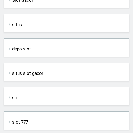
Slot Gacor
situs
depo slot
situs slot gacor
slot
slot 777