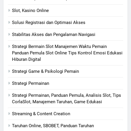
Slot, Kasino Online
Solusi Registrasi dan Optimasi Akses
Stabilitas Akses dan Pengalaman Navigasi
Strategi Bermain Slot Manajemen Waktu Pemain
Panduan Pemula Slot Online Tips Kontrol Emosi Edukasi
Hiburan Digital
Strategi Game & Psikologi Pemain
Strategi Permainan
Strategi Permainan, Panduan Pemula, Analisis Slot, Tips
CorlaSlot, Manajemen Taruhan, Game Edukasi
Streaming & Content Creation
Taruhan Online, SBOBET, Panduan Taruhan