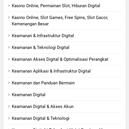
Kasino Online, Permainan Slot, Hiburan Digital
Kasino Online, Slot Games, Free Spins, Slot Gacor,
Kemenangan Besar
Keamanan & Infrastruktur Digital
Keamanan & Teknologi Digital
Keamanan Akses Digital & Optimalisasi Perangkat
Keamanan Aplikasi & Infrastruktur Digital
Keamanan dan Panduan Bermain
Keamanan Digital
Keamanan Digital & Akses Akun
Keamanan Digital & Teknologi