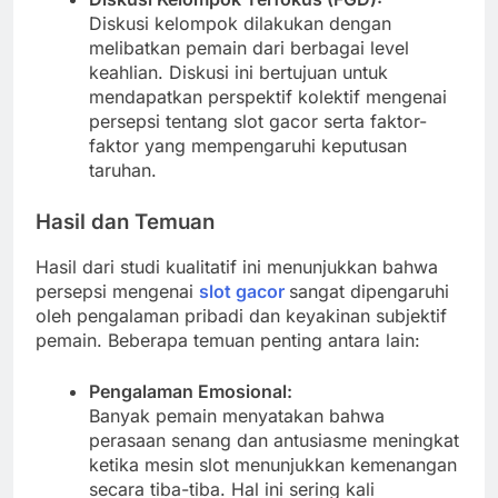
Diskusi kelompok dilakukan dengan
melibatkan pemain dari berbagai level
keahlian. Diskusi ini bertujuan untuk
mendapatkan perspektif kolektif mengenai
persepsi tentang slot gacor serta faktor-
faktor yang mempengaruhi keputusan
taruhan.
Hasil dan Temuan
Hasil dari studi kualitatif ini menunjukkan bahwa
persepsi mengenai
slot gacor
sangat dipengaruhi
oleh pengalaman pribadi dan keyakinan subjektif
pemain. Beberapa temuan penting antara lain:
Pengalaman Emosional:
Banyak pemain menyatakan bahwa
perasaan senang dan antusiasme meningkat
ketika mesin slot menunjukkan kemenangan
secara tiba-tiba. Hal ini sering kali