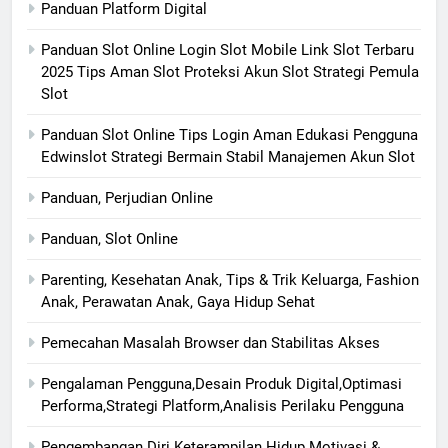
Panduan Platform Digital
Panduan Slot Online Login Slot Mobile Link Slot Terbaru
2025 Tips Aman Slot Proteksi Akun Slot Strategi Pemula
Slot
Panduan Slot Online Tips Login Aman Edukasi Pengguna
Edwinslot Strategi Bermain Stabil Manajemen Akun Slot
Panduan, Perjudian Online
Panduan, Slot Online
Parenting, Kesehatan Anak, Tips & Trik Keluarga, Fashion
Anak, Perawatan Anak, Gaya Hidup Sehat
Pemecahan Masalah Browser dan Stabilitas Akses
Pengalaman Pengguna,Desain Produk Digital,Optimasi
Performa,Strategi Platform,Analisis Perilaku Pengguna
Pengembangan Diri Keterampilan Hidup Motivasi &