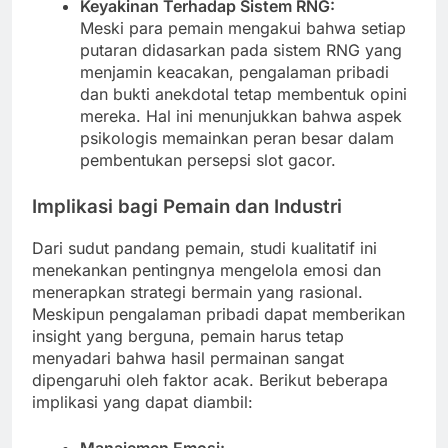
Keyakinan Terhadap Sistem RNG:
Meski para pemain mengakui bahwa setiap
putaran didasarkan pada sistem RNG yang
menjamin keacakan, pengalaman pribadi
dan bukti anekdotal tetap membentuk opini
mereka. Hal ini menunjukkan bahwa aspek
psikologis memainkan peran besar dalam
pembentukan persepsi slot gacor.
Implikasi bagi Pemain dan Industri
Dari sudut pandang pemain, studi kualitatif ini
menekankan pentingnya mengelola emosi dan
menerapkan strategi bermain yang rasional.
Meskipun pengalaman pribadi dapat memberikan
insight yang berguna, pemain harus tetap
menyadari bahwa hasil permainan sangat
dipengaruhi oleh faktor acak. Berikut beberapa
implikasi yang dapat diambil: