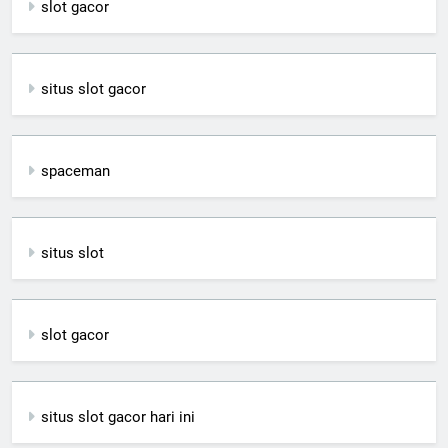
slot gacor
situs slot gacor
spaceman
situs slot
slot gacor
situs slot gacor hari ini